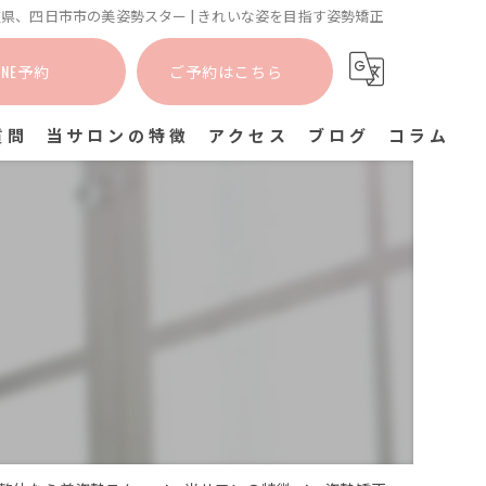
県、四日市市の美姿勢スター | きれいな姿を目指す姿勢矯正
INE予約
ご予約はこちら
質問
当サロンの特徴
アクセス
ブログ
コラム
カイロプラクティック
姿勢矯正
猫背矯正
肩こり
骨盤矯正