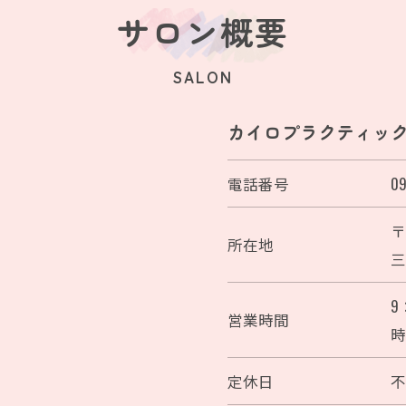
サロン概要
SALON
カイロプラクティッ
電話番号
09
〒
所在地
ご予約はこちら
三
9
営業時間
時
定休日