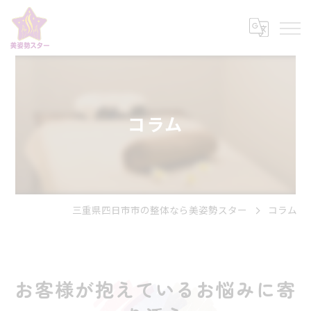
コラム
三重県四日市市の整体なら美姿勢スター
コラム
お客様が抱えているお悩みに寄