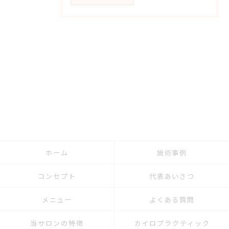
ホーム
施術事例
コンセプト
代表あいさつ
メニュー
よくある質問
当サロンの特徴
カイロプラクティック