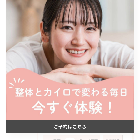
2026/07/15
整体と三重県四日市市で始めるパーソナルダイエット成功の秘訣
タグ
Tags
四日市市産後骨盤矯正
女性
パーソナル四日市市
菰野カイロプラクティック
骨格歪み
ご予約はこちら
桑名整体
姿勢矯正四日市市
耳鳴り