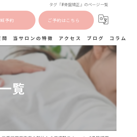
タグ『#骨盤矯正』のページ一覧
INE予約
ご予約はこちら
質問
当サロンの特徴
アクセス
ブログ
コラム
カイロプラクティック
姿勢矯正
ジ一覧
猫背矯正
肩こり
骨盤矯正