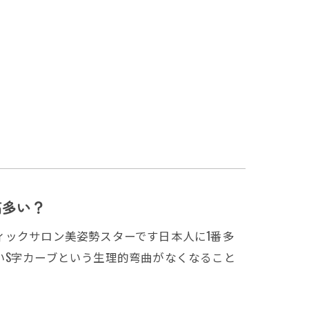
痛多い？
ィックサロン美姿勢スターです日本人に1番多
いS字カーブという生理的弯曲がなくなること