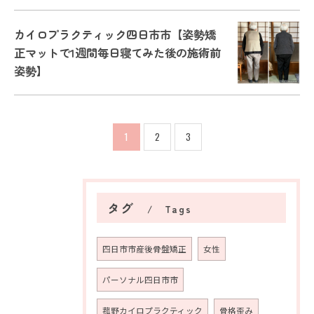
カイロプラクティック四日市市【姿勢矯
正マットで1週間毎日寝てみた後の施術前
姿勢】
1
2
3
タグ
Tags
四日市市産後骨盤矯正
女性
ご予約はこちら
パーソナル四日市市
菰野カイロプラクティック
骨格歪み