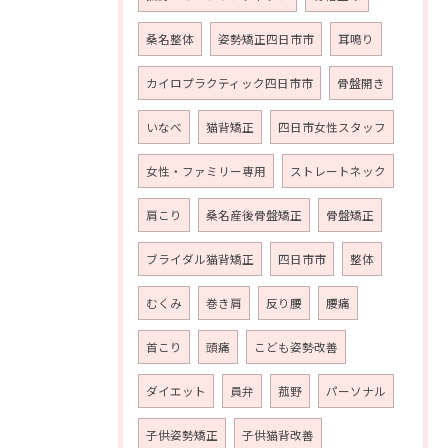
桑名整体
姿勢矯正四日市市
耳鳴り
カイロプラクティック四日市市
骨盤開き
いなべ
猫背矯正
四日市女性スタッフ
女性・ファミリー専用
ストレートネック
肩こり
桑名産後骨盤矯正
骨盤矯正
ブライダル猫背矯正
四日市市
整体
むくみ
巻き肩
反り腰
腰痛
首こり
頭痛
こども姿勢改善
ダイエット
員弁
菰野
パーソナル
子供姿勢矯正
子供猫背改善