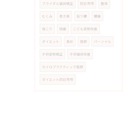
ブライダル猫背矯正
四日市市
整体
むくみ
巻き肩
反り腰
腰痛
首こり
頭痛
こども姿勢改善
ダイエット
員弁
菰野
パーソナル
子供姿勢矯正
子供猫背改善
カイロプラクティック菰野
ダイエット四日市市