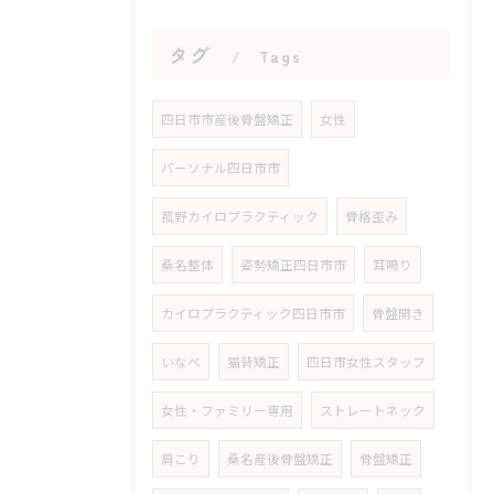
タグ
Tags
四日市市産後骨盤矯正
女性
パーソナル四日市市
菰野カイロプラクティック
骨格歪み
桑名整体
姿勢矯正四日市市
耳鳴り
カイロプラクティック四日市市
骨盤開き
いなべ
猫背矯正
四日市女性スタッフ
女性・ファミリー専用
ストレートネック
肩こり
桑名産後骨盤矯正
骨盤矯正