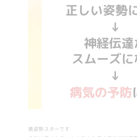
美姿勢スターです