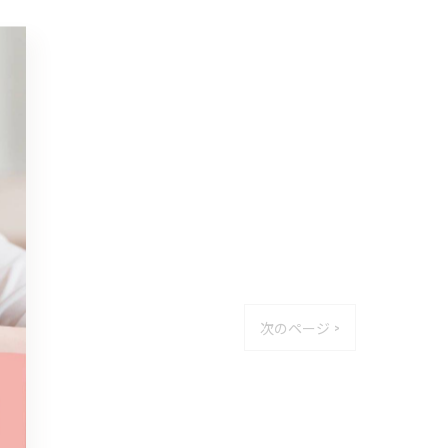
次のページ >