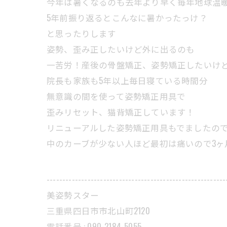
今年は暑くなるのも去年より早く毎年地球温
5年前振り返るとこんなに暑かったっけ？
と思ったりします
姿勢、歪み正したいけど外に出るのも
一苦労！産後の骨盤矯正、姿勢矯正したいけ
院長も家族も5年以上毎日寝ている時間分
無意識の間を使って姿勢矯正用具で
歪みリセット、猫背矯正しています！
リニューアルした姿勢矯正用具もでましたの
中のカーブが少ない人ほど最初は痛いので3
---------------------------------------------------------
美姿勢スター
三重県四日市市北山町2120
電話番号 : 090-2184-5055