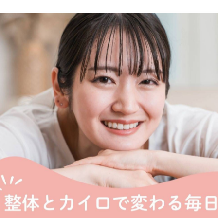
-------------
一覧に戻る
関連タグ