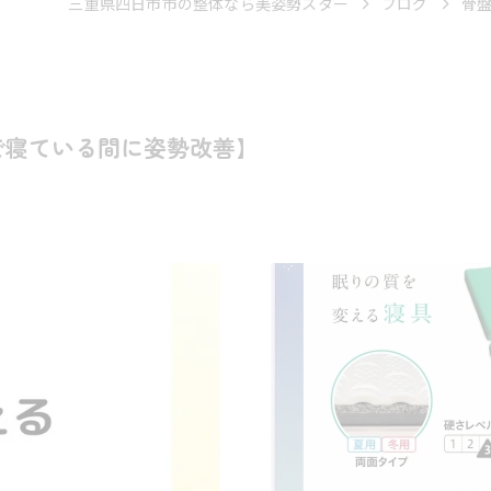
三重県四日市市の整体なら美姿勢スター
ブログ
骨
で寝ている間に姿勢改善】