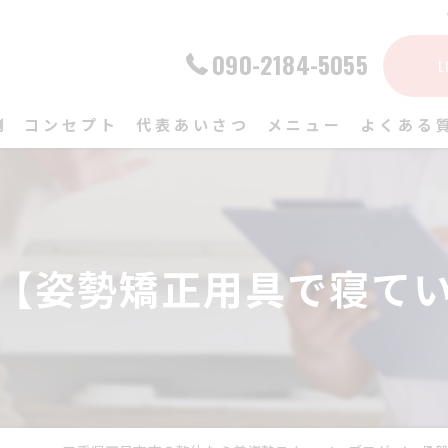
090-2184-5055
L
例
コンセプト
代表あいさつ
メニュー
よくある
【姿勢矯正用具で寝て