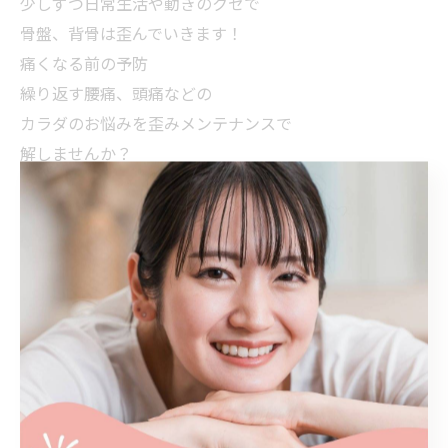
少しずつ日常生活や動きのクセで
骨盤、背骨は歪んでいきます！
痛くなる前の予防
繰り返す腰痛、頭痛などの
カラダのお悩みを歪みメンテナンスで
解しませんか？
--------------------------------------------------------------------
--
美姿勢スター
三重県四日市市北山町2120
電話番号 : 090-2184-5055
四日市市でカイロプラクティック