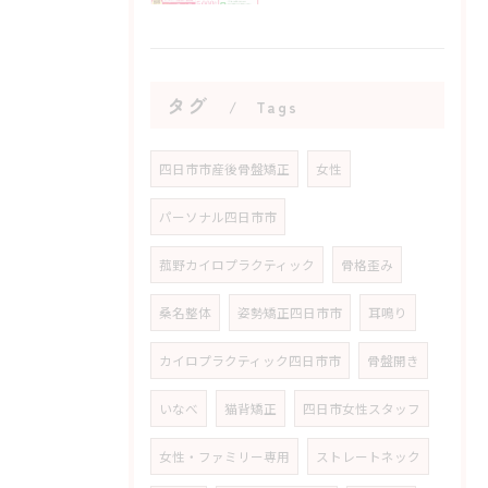
タグ
Tags
四日市市産後骨盤矯正
女性
パーソナル四日市市
菰野カイロプラクティック
骨格歪み
桑名整体
姿勢矯正四日市市
耳鳴り
カイロプラクティック四日市市
骨盤開き
いなべ
猫背矯正
四日市女性スタッフ
女性・ファミリー専用
ストレートネック