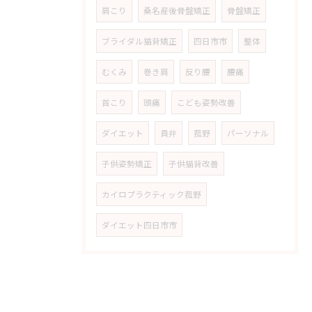
肩こり
桑名産後骨盤矯正
骨盤矯正
ブライダル猫背矯正
四日市市
整体
むくみ
巻き肩
反り腰
腰痛
首こり
頭痛
こども姿勢改善
ダイエット
員弁
菰野
パーソナル
子供姿勢矯正
子供猫背改善
カイロプラクティック菰野
ダイエット四日市市