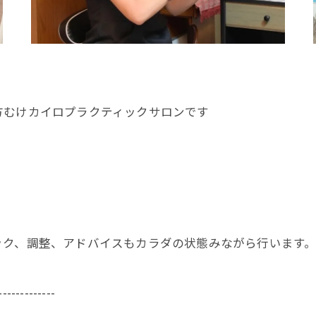
方むけカイロプラクティックサロンです
ック、調整、アドバイスもカラダの状態みながら行います
-------------