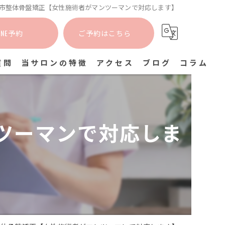
市整体骨盤矯正【女性施術者がマンツーマンで対応します】
INE予約
ご予約はこちら
質問
当サロンの特徴
アクセス
ブログ
コラム
カイロプラクティック
姿勢矯正
ツーマンで対応しま
猫背矯正
肩こり
骨盤矯正