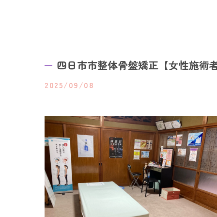
四日市市整体骨盤矯正【女性施術
2025/09/08