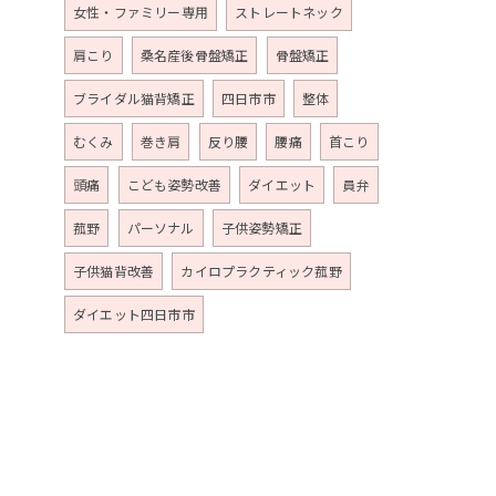
女性・ファミリー専用
ストレートネック
肩こり
桑名産後骨盤矯正
骨盤矯正
ブライダル猫背矯正
四日市市
整体
むくみ
巻き肩
反り腰
腰痛
首こり
頭痛
こども姿勢改善
ダイエット
員弁
菰野
パーソナル
子供姿勢矯正
子供猫背改善
カイロプラクティック菰野
ダイエット四日市市