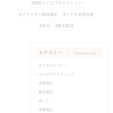
#菰野カイロプラクティック
#ブライダル猫背矯正
#こども姿勢改善
#員弁
#桑名整体
カテゴリー
Categories
全てのカテゴリー
カイロプラクティック
姿勢矯正
猫背矯正
肩こり
骨盤矯正