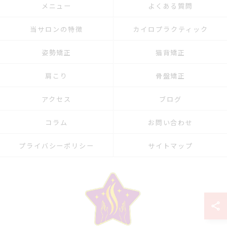
メニュー
よくある質問
当サロンの特徴
カイロプラクティック
姿勢矯正
猫背矯正
肩こり
骨盤矯正
アクセス
ブログ
コラム
お問い合わせ
プライバシーポリシー
サイトマップ