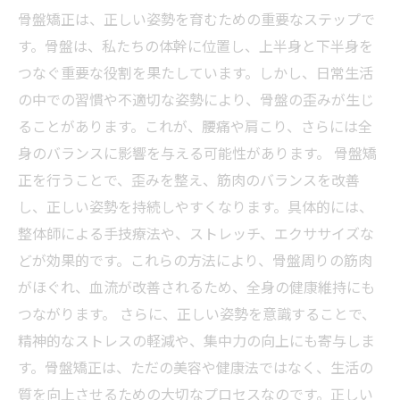
骨盤矯正は、正しい姿勢を育むための重要なステップで
す。骨盤は、私たちの体幹に位置し、上半身と下半身を
つなぐ重要な役割を果たしています。しかし、日常生活
の中での習慣や不適切な姿勢により、骨盤の歪みが生じ
ることがあります。これが、腰痛や肩こり、さらには全
身のバランスに影響を与える可能性があります。 骨盤矯
正を行うことで、歪みを整え、筋肉のバランスを改善
し、正しい姿勢を持続しやすくなります。具体的には、
整体師による手技療法や、ストレッチ、エクササイズな
どが効果的です。これらの方法により、骨盤周りの筋肉
がほぐれ、血流が改善されるため、全身の健康維持にも
つながります。 さらに、正しい姿勢を意識することで、
精神的なストレスの軽減や、集中力の向上にも寄与しま
す。骨盤矯正は、ただの美容や健康法ではなく、生活の
質を向上させるための大切なプロセスなのです。正しい