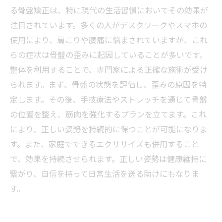
る骨盤矯正は、特に現代の生活習慣においてその効果が
注目されています。多くの人がデスクワークやスマホの
使用により、肩こりや腰痛に悩まされていますが、これ
らの症状は骨盤の歪みに起因していることが多いです。
整体を利用することで、専門家による正確な施術が受け
られます。まず、骨盤の状態を評価し、歪みの原因を特
定します。その後、手技療法やストレッチを通じて骨盤
の位置を整え、筋肉を強化するプランを立てます。これ
により、正しい姿勢を持続的に保つことが可能になりま
す。また、家庭でできるエクササイズも併用すること
で、効果を持続させられます。正しい姿勢は健康維持に
繋がり、自信を持って日常生活を送る助けにもなりま
す。