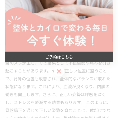
ひ、一度挑戦してみてはいかがでしょうか？
正しい姿勢がもたらす心と体の健康
正しい姿勢は、心と体の健康において非常に重要です。
骨盤矯正は、特に姿勢を改善するための効果的な方法の
一つです。多くの人が日常の生活習慣や仕事の影響で骨
ご予約はこちら
盤のズレが生じ、その結果として不良姿勢や痛みを引き
ご予約はこちら
起こすことがあります。 骨盤が正しい位置に整うこと
で、背骨の位置も改善され、全体的なバランスが取れた
状態になります。これにより、血流が良くなり、内臓の
働きも向上します。さらに、正しい姿勢は呼吸を深く
し、ストレスを軽減する効果もあります。 このように、
骨盤矯正を通じて正しい姿勢を育むことは、体だけでな