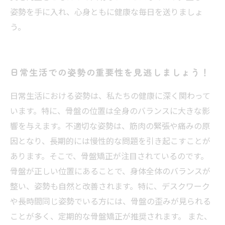
姿勢を手に入れ、心身ともに健康な毎日を送りましょ
う。
日常生活での姿勢の重要性を見逃しましょう！
日常生活における姿勢は、私たちの健康に深く関わって
います。特に、骨盤の位置は全身のバランスに大きな影
響を与えます。不適切な姿勢は、筋肉の緊張や痛みの原
因となり、長期的には慢性的な問題を引き起こすことが
あります。そこで、骨盤矯正が注目されているのです。
骨盤が正しい位置にあることで、身体全体のバランスが
整い、姿勢も自然と改善されます。特に、デスクワーク
や長時間同じ姿勢でいる方には、骨盤の歪みが見られる
ことが多く、定期的な骨盤矯正が推奨されます。 また、