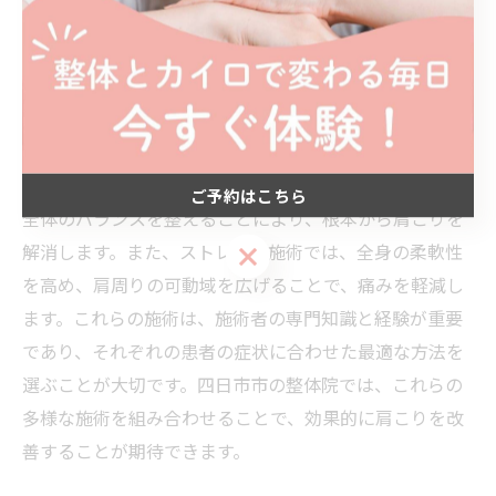
肩こり解消に効く整体施術の種類
肩こりの改善には、整体のさまざまな施術方法が効果を
発揮します。まず、指圧療法は、凝り固まった筋肉を直
接圧迫することで血行を促し、緊張を和らげます。次
に、カイロプラクティックは、骨格の歪みを調整し、体
ご予約はこちら
全体のバランスを整えることにより、根本から肩こりを
解消します。また、ストレッチ施術では、全身の柔軟性
ご予約はこちら
を高め、肩周りの可動域を広げることで、痛みを軽減し
ます。これらの施術は、施術者の専門知識と経験が重要
であり、それぞれの患者の症状に合わせた最適な方法を
選ぶことが大切です。四日市市の整体院では、これらの
多様な施術を組み合わせることで、効果的に肩こりを改
善することが期待できます。