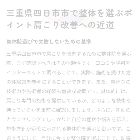
方
三重県四日市市で整体を選ぶポ
安心して通える整体院の特徴とは
イント肩こり改善への近道
整体院の設備や環境が肩こり改善に与える
影響
整体院選びで失敗しないための基準
肩こりの原因とは？整体で知るあなたの体のサ
三重県四日市市で肩こりを改善するために整体院を選ぶ
イン
際、まず確認すべきはその信頼性です。口コミや評判を
日常生活が肩こりに与える影響
インターネットで調べることで、実際に施術を受けた方
整体で分かる肩こりの隠れた原因
の体験談を参考にすることができます。また、整体院の
肩こりを引き起こす姿勢の癖
技術力や施術者の経験も重要な要素です。具体的には、
ストレスと肩こりの関係性を整体で解明
肩こり専門の施術を提供しているか、どのような技術を
整体での診断が肩こり改善につながる理由
持っているかを事前に確認しましょう。さらに、初回の
整体で明らかになる肩こりの根本原因
カウンセリングでしっかりと自分の症状や悩みを伝え、
施術方針が明確に示される整体院を選ぶと良いです。こ
整体で肩こりを根本から解消四日市市の施術選
のようにして、自分に合った整体院を選ぶことで、効果
びが鍵