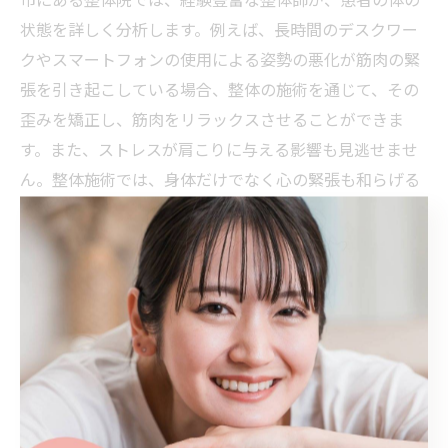
状態を詳しく分析します。例えば、長時間のデスクワー
クやスマートフォンの使用による姿勢の悪化が筋肉の緊
張を引き起こしている場合、整体の施術を通じて、その
歪みを矯正し、筋肉をリラックスさせることができま
す。また、ストレスが肩こりに与える影響も見逃せませ
ん。整体施術では、身体だけでなく心の緊張も和らげる
ことが可能です。こうしたアプローチにより、肩こりの
根本原因を取り除き、再発を防ぐことができます。整体
を通じて、肩こりの原因をしっかり理解し、健康的な毎
日を取り戻しましょう。
整体で肩こりを根本から解消四
日市市の施術選びが鍵