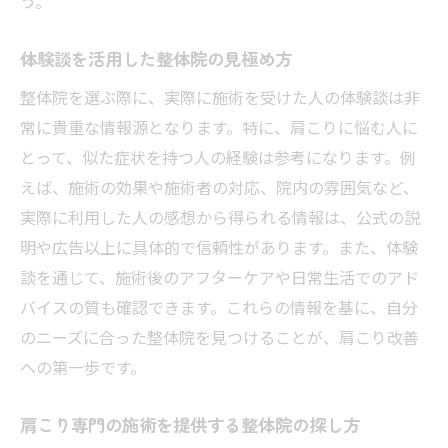
う。
四日市市で信頼できる整体院の見つけ方口コミ
を活用
体験談を活用した整体院の見極め方
口コミサイトを活用した整体院の選び方
整体院を選ぶ際に、実際に施術を受けた人の体験談は非
信頼できる整体院を見極める評価ポイント
常に貴重な情報源となります。特に、肩こりに悩む人に
実際の利用者の声から選ぶ整体院
とって、似た症状を持つ人の経験は参考になります。例
えば、施術の効果や施術者の対応、院内の雰囲気など、
四日市市の口コミランキングから選ぶ整体
実際に利用した人の感想から得られる情報は、公式の説
院
明や広告以上に具体的で信頼性があります。また、体験
口コミの信頼性を確かめる方法
談を通じて、施術後のアフターケアや日常生活でのアド
整体院のレビューが肩こり改善に役立つ理
バイスの質も確認できます。これらの情報を基に、自分
由
のニーズに合った整体院を見つけることが、肩こり改善
整体施術前後のケアで肩こりをさらに軽減する
への第一歩です。
方法
施術前に心がける肩こり軽減のポイント
肩こり専門の施術を提供する整体院の探し方
整体後に効果を最大化するための生活習慣