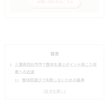
お問い合わせはこちら
目次
三重県四日市市で整体を選ぶポイント肩こり改
善への近道
整体院選びで失敗しないための基準
地域密着型の整体院を選ぶメリット
体験談を活用した整体院の見極め方
肩こり専門の施術を提供する整体院の探し