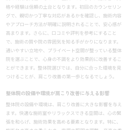
四日市市での快適な施術体験を提供する施
格や経験は信頼の土台となります。初回のカウンセリン
設
グで、親切かつ丁寧な対応があるかを確認し、施術内容
肩こり解消のための整体体験談四日市市での成
やアプローチ方法が明確に説明されることで、安心感が
功事例
高まります。さらに、口コミや評判を参考にすること
で、施術の質や院の雰囲気を知る手がかりになります。
肩こり改善に成功した整体体験談
通いやすい立地や、プライベート空間が整っている整体
四日市市の整体施術で変わった生活
院を選ぶことで、心身の不調をより効果的に改善するこ
体験者が語る整体での肩こり解消のプロセ
とができます。整体院選びでは、自分に合った環境を見
ス
つけることが、肩こり改善の第一歩となるでしょう。
成功事例から学ぶ肩こり改善のヒント
整体による肩こり解消の実際の効果
整体院の設備や環境が肩こり改善に与える影響
四日市市の整体院での体験が与える安心感
整体院の設備や環境は、肩こり改善に大きな影響を与え
ます。快適な施術室やリラックスできる空間は、心の緊
張を和らげ、施術効果を高める要素となります。特に、