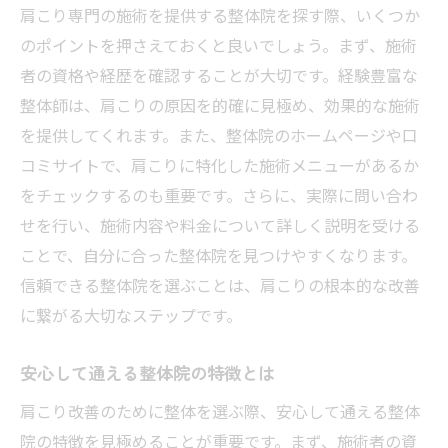
肩こり専門の施術を提供する整体院を探す際、いくつか
自宅でできる肩こり予防のセルフケア
のポイントを押さえておくと良いでしょう。まず、施術
整体施術後の注意点とその効果
者の資格や経歴を確認することが大切です。経験豊富な
肩こりに効くストレッチの取り入れ方
整体師は、肩こりの原因を的確に見極め、効果的な施術
を提供してくれます。また、整体院のホームページや口
整体施術後のアフターケアが健康に及ぼす
コミサイトで、肩こりに特化した施術メニューがあるか
影響
をチェックするのも重要です。さらに、実際に問い合わ
整体に通いやすい四日市市のおすすめ時間帯と
せを行い、施術内容や料金について詳しく説明を受ける
施設
ことで、自分に合った整体院を見つけやすくなります。
通いやすい時間帯に営業する整体院の選び
信頼できる整体院を選ぶことは、肩こりの根本的な改善
方
に繋がる大切なステップです。
四日市市の営業時間が豊富な整体院
夜間営業の整体院を利用するメリット
安心して通える整体院の特徴とは
整体院の予約方法とその利便性
肩こり改善のために整体を選ぶ際、安心して通える整体
施設環境が肩こり改善に与える影響
院の特徴を見極めることが重要です。まず、施術者の資