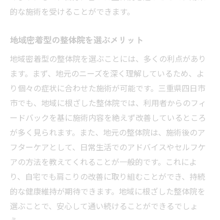
的な施術を受けることができます。
肩こり解消に効く整体施術の種類
四日市市で評判の整体施術とは
地域密着型の整体院を選ぶメリット
痛みを取るだけではない根本改善の施術
地域密着型の整体院を選ぶことには、多くの利点があり
整体師の選び方が肩こり改善の鍵を握る
ます。まず、地元のニーズを深く理解しているため、よ
整体で期待できる肩こり解消の効果
り個々の症状に合わせた施術が可能です。三重県四日市
施術後の体感を考慮した整体院選び
市でも、地域に根ざした整体院では、利用者からのフィ
肩こり改善に役立つ整体の施術方法とその効果
ードバックを基に施術内容を絶えず改善しているところ
整体で受けられる肩こり改善メソッド
が多く見られます。また、地元の整体院は、施術後のア
フターケアとして、日常生活でのアドバイスやセルフケ
痛みを和らげる整体の施術プロセス
アの方法を教えてくれることが一般的です。これによ
整体での施術がもたらす健康効果
り、自宅でも肩こりの改善に取り組むことができ、持続
肩こり改善に効果的な整体テクニック
的な健康維持が期待できます。地域に根ざした整体院を
整体による肩こり解消の成功事例
選ぶことで、安心して通い続けることができるでしょ
整体施術後の変化とその持続性