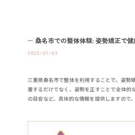
桑名市での整体体験: 姿勢矯正で
2025/07/02
三重県桑名市で整体を利用することで、姿勢
善するだけでなく、姿勢を正すことで全体的
の目安など、具体的な情報を提供しますので