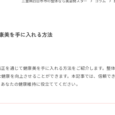
三重県四日市市の整体なら美姿勢スター
コラム
健康美を手に入れる方法
矯正を通じて健康美を手に入れる方法をご紹介します。整
な健康を向上させることができます。本記事では、信頼で
、あなたの健康維持に役立ててください。