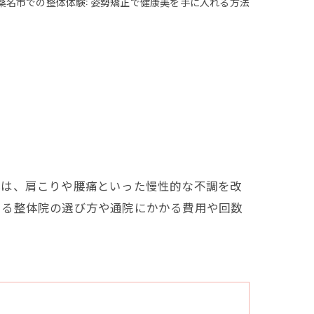
桑名市での整体体験: 姿勢矯正で健康美を手に入れる方法
体は、肩こりや腰痛といった慢性的な不調を改
きる整体院の選び方や通院にかかる費用や回数