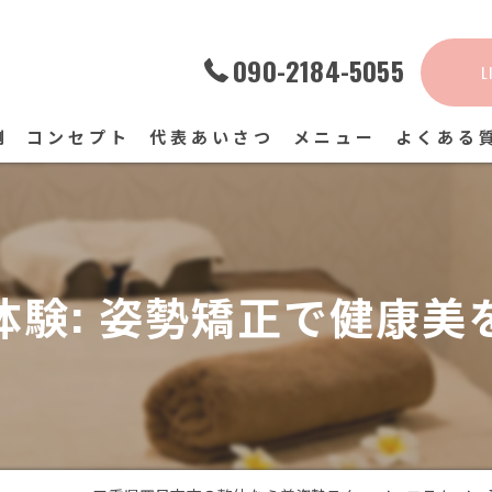
090-2184-5055
L
例
コンセプト
代表あいさつ
メニュー
よくある
体験: 姿勢矯正で健康美