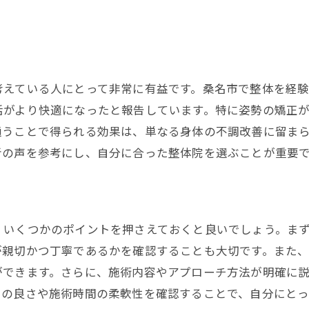
桑名市での整体通院の目安
。
整体通院の頻度と期間の目安
通院計画を立てるための基本情報
整体通院に適した曜日と時間帯
考えている人にとって非常に有益です。桑名市で整体を経
整体で効果を実感する通院ペース
活がより快適になったと報告しています。特に姿勢の矯正
通いやすい整体院の選び方
通うことで得られる効果は、単なる身体の不調改善に留ま
者の声を参考にし、自分に合った整体院を選ぶことが重要
桑名市での整体通院の工夫点
整体で健康的な体を目指す
整体で実現する健康的な体づくり
健康維持のための整体活用法
、いくつかのポイントを押さえておくと良いでしょう。ま
が親切かつ丁寧であるかを確認することも大切です。また
整体で目指す健康美の目標設定
ができます。さらに、施術内容やアプローチ方法が明確に
健康的な体のための整体のメリット
スの良さや施術時間の柔軟性を確認することで、自分にと
整体で維持する健康的なライフスタイル