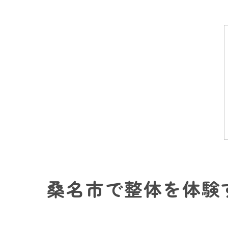
桑名市で整体を体験