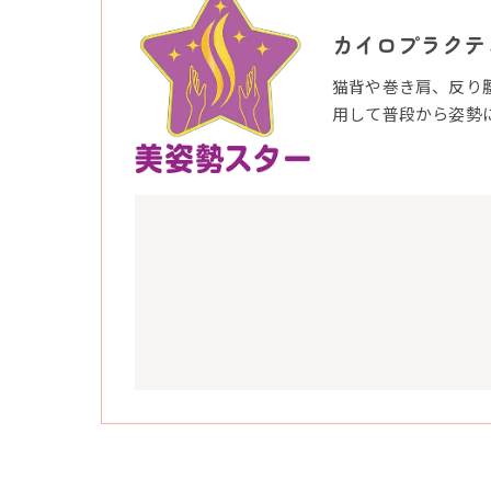
カイロプラクテ
猫背や巻き肩、反り
用して普段から姿勢