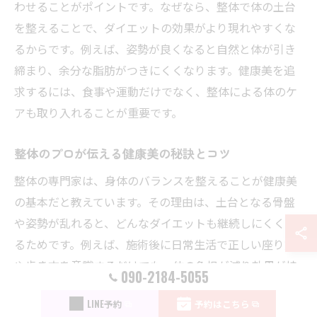
わせることがポイントです。なぜなら、整体で体の土台
を整えることで、ダイエットの効果がより現れやすくな
るからです。例えば、姿勢が良くなると自然と体が引き
締まり、余分な脂肪がつきにくくなります。健康美を追
求するには、食事や運動だけでなく、整体による体のケ
アも取り入れることが重要です。
整体のプロが伝える健康美の秘訣とコツ
整体の専門家は、身体のバランスを整えることが健康美
の基本だと教えています。その理由は、土台となる骨盤
や姿勢が乱れると、どんなダイエットも継続しにくくな
るためです。例えば、施術後に日常生活で正しい座り方
や歩き方を意識するだけでも、体の負担が減り効果が持
090-2184-5055
続します。プロのアドバイスを取り入れつつ、無理なく
LINE予約
予約はこちら
続けられる健康美を目指しましょう。