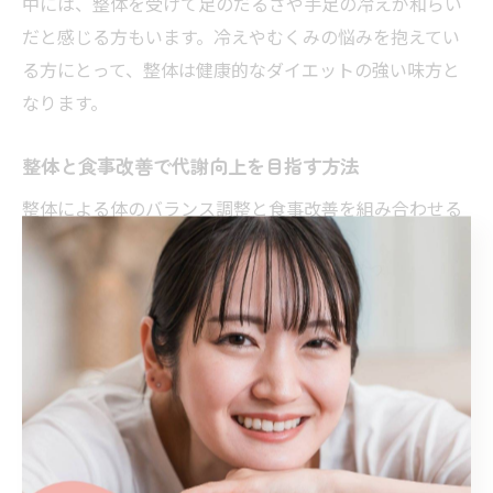
中には、整体を受けて足のだるさや手足の冷えが和らい
だと感じる方もいます。冷えやむくみの悩みを抱えてい
る方にとって、整体は健康的なダイエットの強い味方と
なります。
整体と食事改善で代謝向上を目指す方法
整体による体のバランス調整と食事改善を組み合わせる
ことで、より効率的に代謝を高めることができます。理
由は、体の歪みが正されることで消化吸収がスムーズに
なり、栄養素がしっかり活用されるからです。例えば、
整体施術に合わせてバランスの良い食事を心がけること
で、三重県いなべ市の女性たちも健康的な体型を維持し
やすくなっています。整体と食事の両面からアプローチ
することが、リバウンドしにくい体作りのカギです。