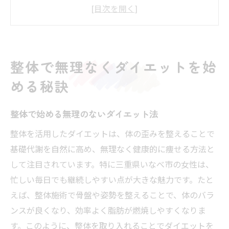
整体ダイエットが続く習慣化のコツを解説
整体で体質改善しながら痩せるメリット
整体の効果を高める日常生活の工夫
整体ダイエットに役立つセルフケア方法
整体で無理なくダイエットを始
姿勢改善と整体で叶える健康的な痩身法
める秘訣
整体で姿勢を整えて健康的に痩せる方法
整体と姿勢改善がもたらす痩身効果とは
整体で始める無理のないダイエット法
整体による骨盤調整とダイエットの関係
整体を活用したダイエットは、体の歪みを整えることで
整体で姿勢を維持するためのポイント
基礎代謝を自然に高め、無理なく健康的に痩せる方法と
整体で美しい姿勢と痩せ体質を同時に手に
して注目されています。特に三重県いなべ市の女性は、
入れる
忙しい毎日でも継続しやすい点が大きな魅力です。たと
整体で叶う健康美ダイエットの実践術
えば、整体施術で骨盤や姿勢を整えることで、体のバラ
ンスが良くなり、効率よく脂肪が燃焼しやすくなりま
整体とダイエットで基礎代謝を高める方法
す。このように、整体を取り入れることでダイエットを
整体で基礎代謝を高めるダイエット法