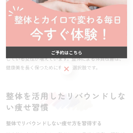
整体の施術がもたらす代謝アップの実例
整体施術によって代謝が上がった実例として、体の軽さ
や姿勢の変化を実感した方が多くいます。これは、骨格
のバランスが整い、筋肉や内臓の働きが活性化された証
拠です。三重県いなべ市でも、整体を続けることで日常
生活が快適になり、無理なく健康的なダイエットを実現
ご予約はこちら
している女性が増えています。整体による体質改善は、
健康美を長く保つために有効な選択肢です。
ご予約はこちら
整体を活用したリバウンドしな
い痩せ習慣
整体でリバウンドしない痩せ方を習得する