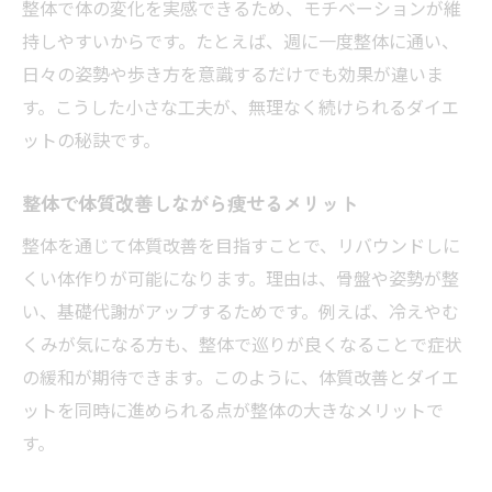
整体で体の変化を実感できるため、モチベーションが維
整体と姿勢矯正で目指す美しい痩せ方
持しやすいからです。たとえば、週に一度整体に通い、
整体で美姿勢を作るダイエットの方法
日々の姿勢や歩き方を意識するだけでも効果が違いま
整体による姿勢矯正が美容に与える効果
す。こうした小さな工夫が、無理なく続けられるダイエ
ットの秘訣です。
整体の施術で痩せやすい体に変わる理由
整体でシルエットが美しくなるポイント
整体で体質改善しながら痩せるメリット
整体と日常動作改善で美ボディを実現
整体を通じて体質改善を目指すことで、リバウンドしに
整体の力でストレスやむくみも同時に解消
くい体作りが可能になります。理由は、骨盤や姿勢が整
整体でストレス解消とダイエットを両立
い、基礎代謝がアップするためです。例えば、冷えやむ
整体がむくみに効くダイエットサポート法
くみが気になる方も、整体で巡りが良くなることで症状
整体で心身のバランスを整えて痩せる理由
の緩和が期待できます。このように、体質改善とダイエ
整体によるリラックス効果と痩身の関係
ットを同時に進められる点が整体の大きなメリットで
整体でストレス太りやむくみを防ぐ方法
す。
整体ダイエットで心も体も軽くなる秘訣