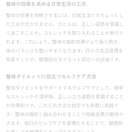
整体の効果を高める日常生活の工夫
整体がサポートする健康美ダイエット術
整体の効果を持続させるには、日常生活でのちょっとし
整体で叶える健康美ダイエットの実践法
た工夫が欠かせません。たとえば、正しい姿勢を意識し
整体がサポートするトータル美容ケア術
て過ごすことや、ストレッチを取り入れることが挙げら
整体で健康美を維持するダイエット方法
れます。これにより、整体の施術効果がより長く続き、
整体とダイエットで理想の美を実現する
体のバランスも整いやすくなります。日々の生活習慣を
整体のプロが伝える健康美の秘訣とコツ
見直すことが、健康的なダイエット成功への近道です。
整体ダイエットを続けるための工夫と提案
整体ダイエットに役立つセルフケア方法
整体で得られるダイエットの本当の効果
整体によるダイエット効果の真実を解説
整体ダイエットをサポートするセルフケアとして、簡単
整体で実感できる痩身のメリットとは
なストレッチや深呼吸、正しい立ち姿勢を意識すること
が効果的です。これらの方法は自宅でも気軽に実践で
整体ダイエットで得られる体質変化とは
き、整体の施術と組み合わせることで相乗効果が期待で
整体の施術経験者が語る効果の実例紹介
きます。毎日のセルフケアを習慣化することで、健康的
整体で健康的に痩せるための注意点
な美しさを無理なくキープできるでしょう。