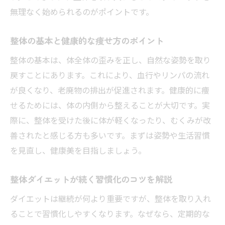
無理なく始められるのがポイントです。
整体と運動を組み合わせた代謝アップ術
整体で代謝が上がるメカニズムを解説
整体の基本と健康的な痩せ方のポイント
整体ダイエットで冷えやむくみを改善する
整体の基本は、体全体の歪みを正し、自然な姿勢を取り
整体と食事改善で代謝向上を目指す方法
戻すことにあります。これにより、血行やリンパの流れ
整体の施術がもたらす代謝アップの実例
が良くなり、老廃物の排出が促進されます。健康的に痩
整体を活用したリバウンドしない痩せ習慣
せるためには、体の内側から整えることが大切です。実
整体でリバウンドしない痩せ方を習得する
際に、整体を受けた後に体が軽くなったり、むくみが改
善されたと感じる方も多いです。まずは姿勢や生活習慣
整体ダイエットで続けやすい生活習慣作り
を見直し、健康美を目指しましょう。
整体を活かした長期的な体型維持の秘訣
整体とセルフケアで無理なく痩せる方法
整体ダイエットが続く習慣化のコツを解説
整体に頼らずリバウンドを防ぐ実践術
ダイエットは継続が何より重要ですが、整体を取り入れ
整体で身につくリバウンド予防の習慣
ることで習慣化しやすくなります。なぜなら、定期的な
整体と姿勢矯正で美しく痩せるコツ