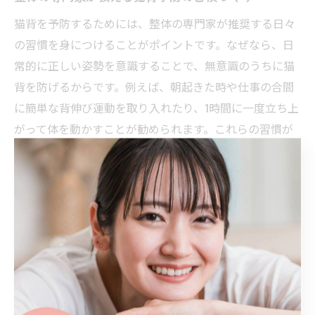
猫背を予防するためには、整体の専門家が推奨する日々
の習慣を身につけることがポイントです。なぜなら、日
常的に正しい姿勢を意識することで、無意識のうちに猫
背を防げるからです。例えば、朝起きた時や仕事の合間
に簡単な背伸び運動を取り入れたり、1時間に一度立ち上
がって体を動かすことが勧められます。これらの習慣が
健康的な姿勢の維持に役立ちます。
整体とセルフケアの組み合わせ効果を徹底解説
整体の施術とセルフケアを組み合わせることで、猫背矯
正の効果はより高まります。理由は、プロによる矯正で
身体の土台を整え、セルフケアで維持・補強できるから
です。実際、整体での姿勢分析や個別指導を受けた後、
日々のストレッチや姿勢意識を継続することで、猫背の