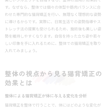
法
す。なぜなら、整体では個々の体型や筋肉バランスに合
わせた専門的な猫背矯正を行い、無理なく理想的な姿勢
整体がもたらす姿勢改善と美容効果の関係
に導けるからです。実際に、日常生活での姿勢指導やス
性
トレッチ法の提案も受けられるため、施術後も美しい姿
整体による猫背矯正で印象が変わるポイン
勢を維持しやすくなります。自信を持った立ち姿や若々
ト
しい印象を手に入れるために、整体での猫背矯正を取り
整体の知識で始める健康的な毎日の習慣付
入れてみましょう。
け
整体の活用で理想のシルエットを手に入れ
る
整体の視点から見る猫背矯正の
整体を取り入れた新しい健康生活の第一歩
効果とは
猫背矯正に整体が向いている理由を徹底解説
整体が猫背矯正に適している根拠と特徴解
整体による猫背矯正が体に与える変化を分析
説
猫背矯正を整体で行うことで、体にはどのような変化が