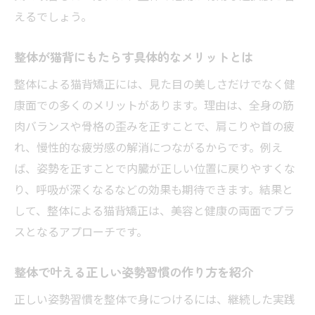
猫背矯正のための整体施術の効果的な流れ
えるでしょう。
整体による猫背改善の持続性とその仕組み
整体が猫背にもたらす具体的なメリットとは
整体のアドバイスで日常習慣も変わる理由
日常でできる猫背改善と整体の活用方法
整体による猫背矯正には、見た目の美しさだけでなく健
整体と合わせて行いたい猫背対策ストレッ
康面での多くのメリットがあります。理由は、全身の筋
チ法
肉バランスや骨格の歪みを正すことで、肩こりや首の疲
れ、慢性的な疲労感の解消につながるからです。例え
整体通院と自宅ケアで猫背改善を加速させ
ば、姿勢を正すことで内臓が正しい位置に戻りやすくな
る秘訣
り、呼吸が深くなるなどの効果も期待できます。結果と
日常生活に取り入れやすい整体式姿勢改善
して、整体による猫背矯正は、美容と健康の両面でプラ
ポイント
スとなるアプローチです。
整体の専門家が教える猫背予防の習慣づく
り
整体で叶える正しい姿勢習慣の作り方を紹介
整体とセルフケアの組み合わせ効果を徹底
正しい姿勢習慣を整体で身につけるには、継続した実践
解説