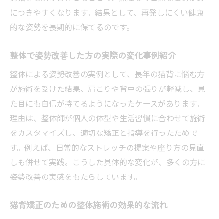
整体アドバイスで実感する猫背改善の変化
につきやすくなります。結果として、再発しにくい健康
整体施術後に続けたいセルフケアの方法紹
的な姿勢を長期的に保てるのです。
介
整体と共に歩む美姿勢への具体的なステッ
整体で姿勢改善した方の実際の変化事例紹介
プ
整体による姿勢改善の実例として、長年の猫背に悩む方
整体で得られる前向きな自分への変化体験
が施術を受けた結果、肩こりや背中の張りが軽減し、見
た目にも自信が持てるようになったケースがあります。
理由は、整体師が個人の体型や生活習慣に合わせて施術
をカスタマイズし、適切な矯正と指導を行ったためで
す。例えば、日常的なストレッチの提案や座り方の見直
しも併せて実践。こうした具体的な変化が、多くの方に
姿勢改善の実感をもたらしています。
猫背矯正のための整体施術の効果的な流れ