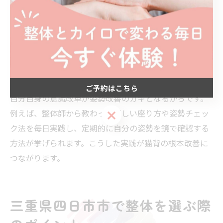
再発防止と長期的な効果が期待できます。相乗効果を活
かした取り組みが理想的です。
猫背改善に役立つ整体アドバイスの実践方法
猫背改善には、整体で受けた専門的なアドバイスを日常
生活に活かすことが重要です。理由は、施術だけでなく
ご予約はこちら
自分自身の意識改革が姿勢改善のカギとなるからです。
例えば、整体師から教わった正しい座り方や姿勢チェッ
ご予約はこちら
ク法を毎日実践し、定期的に自分の姿勢を鏡で確認する
方法が挙げられます。こうした実践が猫背の根本改善に
つながります。
三重県四日市市で整体を選ぶ際