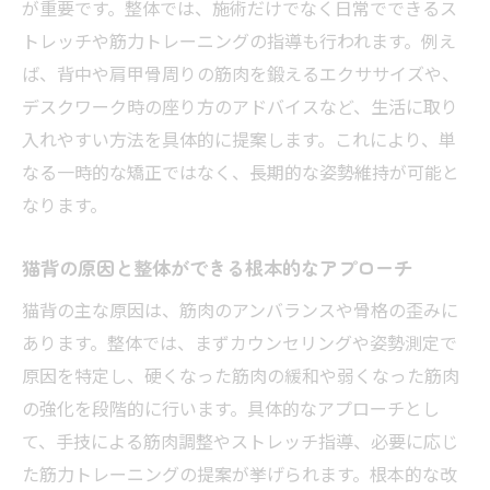
が重要です。整体では、施術だけでなく日常でできるス
猫背改善に役立つ整体アドバイスの実践方
トレッチや筋力トレーニングの指導も行われます。例え
法
ば、背中や肩甲骨周りの筋肉を鍛えるエクササイズや、
三重県四日市市で整体を選ぶ際のポイント
デスクワーク時の座り方のアドバイスなど、生活に取り
整体院選びで押さえたい猫背矯正の重要チ
入れやすい方法を具体的に提案します。これにより、単
ェック項目
なる一時的な矯正ではなく、長期的な姿勢維持が可能と
整体による猫背改善で重視したい施術方針
なります。
の見極め方
猫背の原因と整体ができる根本的なアプローチ
整体選びで確認すべき猫背矯正の専門性と
実績
猫背の主な原因は、筋肉のアンバランスや骨格の歪みに
整体院の雰囲気や通いやすさも猫背改善の
あります。整体では、まずカウンセリングや姿勢測定で
鍵
原因を特定し、硬くなった筋肉の緩和や弱くなった筋肉
の強化を段階的に行います。具体的なアプローチとし
猫背矯正に強い整体院を選ぶための比較ポ
て、手技による筋肉調整やストレッチ指導、必要に応じ
イント
た筋力トレーニングの提案が挙げられます。根本的な改
整体の予約前に知っておきたい確認事項ま