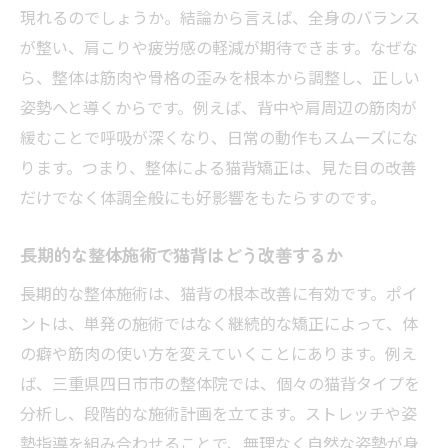
整体の専門技術が猫背改善に有効な理由と
現れるのでしょうか。結論から言えば、全身のバランス
は
が整い、肩こりや疲労感の軽減が期待できます。なぜな
猫背矯正における整体の強みと他施術との
ら、整体は筋肉や骨格の歪みを根本から調整し、正しい
違い
姿勢へと導くからです。例えば、背中や肩周辺の筋肉が
整体独自のアプローチで姿勢改善するメリ
緩むことで呼吸が深くなり、日常の動作もスムーズにな
ット
ります。つまり、整体による猫背矯正は、見た目の改善
整体を選ぶべき猫背矯正のポイントと注意
だけでなく体調全般にも好影響をもたらすのです。
点
長期的な整体施術で猫背はどう改善するか
整体による猫背矯正の効果を最大限に活か
すコツ
長期的な整体施術は、猫背の根本改善に有効です。ポイ
自信を持てる姿勢へ導く整体のアドバイス
ントは、単発の施術ではなく継続的な矯正によって、体
の癖や筋肉の使い方を変えていくことにあります。例え
整体が提案する猫背解消のための行動習慣
ば、三重県四日市市の整体院では、個々の猫背タイプを
整体の視点で見直す日常姿勢チェックポイ
分析し、段階的な施術計画を立てます。ストレッチや姿
ント
勢指導を組み合わせることで、無理なく自然な姿勢が身