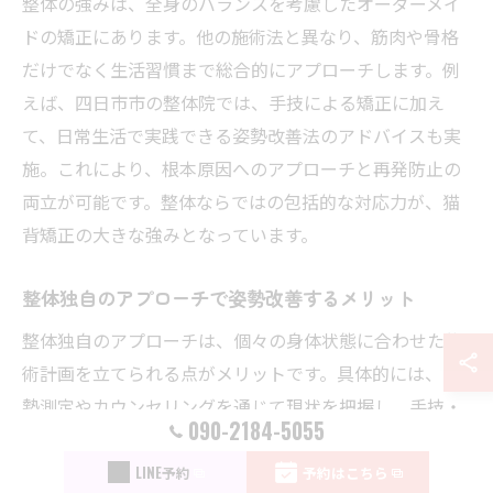
整体の強みは、全身のバランスを考慮したオーダーメイ
ドの矯正にあります。他の施術法と異なり、筋肉や骨格
だけでなく生活習慣まで総合的にアプローチします。例
えば、四日市市の整体院では、手技による矯正に加え
て、日常生活で実践できる姿勢改善法のアドバイスも実
施。これにより、根本原因へのアプローチと再発防止の
両立が可能です。整体ならではの包括的な対応力が、猫
背矯正の大きな強みとなっています。
整体独自のアプローチで姿勢改善するメリット
整体独自のアプローチは、個々の身体状態に合わせた施
術計画を立てられる点がメリットです。具体的には、姿
勢測定やカウンセリングを通じて現状を把握し、手技・
090-2184-5055
ストレッチ・筋力強化指導を組み合わせます。こうした
段階的な施術により、猫背だけでなく肩こりや疲労感の
LINE予約
予約はこちら