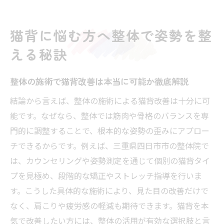
整体で叶える正しい姿勢習慣の作り方を紹
介
猫背に悩む方へ整体で姿勢を整
猫背の原因と整体ができる根本的なアプロ
える秘訣
ーチ
整体で期待できる姿勢変化とその理由を解
整体の施術で猫背改善は本当に可能か徹底解説
説
整体を活用して美しいシルエットを目指そ
結論から言えば、整体の施術による猫背改善は十分に可
う
能です。なぜなら、整体では筋肉や骨格のバランスを専
門的に調整することで、根本的な姿勢の歪みにアプロー
整体の視点から見る猫背矯正の効果とは
チできるからです。例えば、三重県四日市市の整体院で
整体による猫背矯正が体に与える変化を分
は、カウンセリングや姿勢測定を通じて個別の猫背タイ
析
プを見極め、段階的な矯正やストレッチ指導を行いま
長期的な整体施術で猫背はどう改善するか
す。こうした具体的な施術により、見た目の改善だけで
整体で姿勢改善した方の実際の変化事例紹
なく、肩こりや疲労感の軽減も期待できます。猫背を本
介
気で改善したい方には、整体の活用が有効な選択肢と言