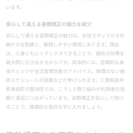
います。
姿勢矯正が健康的な毎日に与える効果とは
継続できる姿勢矯正で健康を手に入れる方
安心して通える姿勢矯正の魅力を紹介
法
安心して通える姿勢矯正の魅力は、女性スタッフのきめ
女性スタッフが伝える姿勢矯正の習慣化術
細やかな配慮と、継続しやすい環境にあります。理由
姿勢矯正で得られる心身の変化とメリット
は、心身ともにリラックスできることで、施術の効果を
毎日が快適になる姿勢矯正の実践ポイント
最大限に引き出せるからです。具体的には、定期的な身
健康維持に役立つ姿勢矯正活用のコツ
体チェックや生活習慣改善のアドバイス、無理のない施
術スケジュールの提案などが挙げられます。三重県員弁
郡東員町の整体院では、こうした取り組みが利用者の信
頼と満足につながっています。姿勢矯正を安心して続け
ることで、健康的な毎日を手に入れましょう。