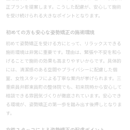
正プランを提案します。こうした配慮が、安心して施術
細やかな配慮が光る姿勢矯正の魅力とは
を受け続けられる大きなポイントとなります。
女性スタッフの配慮が光る姿勢矯正の魅力
姿勢矯正で感じるきめ細やかなサポート
初めての方も安心な姿勢矯正の施術環境
痛みが少ない姿勢矯正を実現する対応力
初めて姿勢矯正を受ける方にとって、リラックスできる
姿勢矯正で安心できる丁寧な気配りとは
施術環境は非常に重要です。理由は、緊張や不安を和ら
不安をやわらげる姿勢矯正のサポート術
げることで施術の効果も高まりやすいからです。具体的
細やかな姿勢矯正がもたらす安心感の理由
には、清潔感のある空間やプライバシーに配慮した個
整体で姿勢矯正を受ける前に知っておきたいポ
室、女性スタッフによる丁寧な案内が挙げられます。三
イント
重県員弁郡東員町の整体院でも、初来院時から安心して
姿勢矯正前に把握すべき整体院の特徴
相談できる雰囲気づくりが徹底されています。安心でき
る環境が、姿勢矯正の第一歩を踏み出す後押しとなりま
女性スタッフ対応の姿勢矯正で安心を得る
す。
方法
姿勢矯正の流れと施術前の注意点を解説
女性スタッフによる姿勢矯正の配慮ポイント