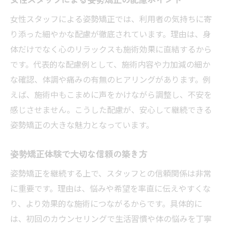
姿勢矯正を受ける際に重要な準備ポイント
女性スタッフによる姿勢矯正では、利用者の気持ちに寄
整体で受ける姿勢矯正の選び方と注意点
り添った細やかな配慮が徹底されています。理由は、身
姿勢矯正で後悔しないための事前確認事項
体だけでなく心のリラックスも施術効果に直結するから
リラクゼーションも叶う姿勢矯正の新常識
です。代表的な配慮例として、施術内容や力加減の細か
姿勢矯正とリラクゼーション併用のメリッ
な確認、体調や痛みの有無のヒアリングがあります。例
ト
えば、施術中もこまめに声をかけながら調整し、不安を
ヘッドスパも楽しめる姿勢矯正の魅力解説
感じさせません。こうした配慮が、安心して継続できる
リラックス効果が高い姿勢矯正のポイント
姿勢矯正の大きな魅力となっています。
姿勢矯正で心身ともに癒される新提案
姿勢矯正体験で大切な信頼の築き方
姿勢矯正とリラクゼーションの組み合わせ
例
姿勢矯正を継続する上で、スタッフとの信頼関係は非常
に重要です。理由は、悩みや希望を率直に伝えやすくな
女性スタッフならではの癒しの姿勢矯正
り、より効果的な施術につながるからです。具体的に
猫背や肩こり改善に役立つ姿勢矯正の流れ
は、初回のカウンセリングで生活習慣や体の悩みを丁寧
猫背や肩こり改善へ導く姿勢矯正の流れ