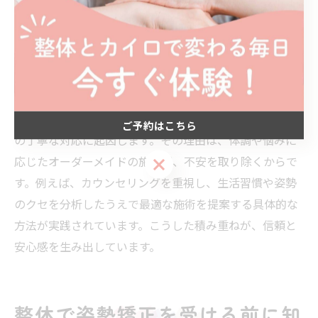
や効果について事前に分かりやすく説明し、不明点を解
消するチェックリストを用意するなどの工夫がありま
す。これにより、初めてでも安心して施術に臨めます。
細やかな姿勢矯正がもたらす安心感の理由
細やかな姿勢矯正による安心感は、利用者一人ひとりへ
ご予約はこちら
の丁寧な対応に起因します。その理由は、体調や悩みに
応じたオーダーメイドの施術が、不安を取り除くからで
ご予約はこちら
す。例えば、カウンセリングを重視し、生活習慣や姿勢
のクセを分析したうえで最適な施術を提案する具体的な
方法が実践されています。こうした積み重ねが、信頼と
安心感を生み出しています。
整体で姿勢矯正を受ける前に知