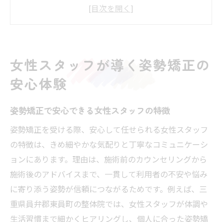
女性スタッフによる姿勢矯正の配慮ポイン
ト
姿勢矯正体験で大切な信頼の築き方
姿勢矯正が気軽に相談できる安心感の理由
女性スタッフが導く姿勢矯正の
安心して通える姿勢矯正の魅力を紹介
安心体験
姿勢矯正なら丁寧なカウンセリングを重視
姿勢矯正で重視される丁寧なカウンセリン
姿勢矯正で安心できる女性スタッフの特徴
グ
姿勢矯正を受ける際、安心して任せられる女性スタッフ
悩みを引き出す姿勢矯正のヒアリング術
の特徴は、きめ細やかな気配りと丁寧なコミュニケーシ
女性スタッフが行う姿勢矯正の相談体制
ョンにあります。理由は、施術前のカウンセリングから
カウンセリングで伝える姿勢矯正の効果
施術後のアドバイスまで、一貫して利用者の不安や悩み
施術前の姿勢矯正カウンセリングが安心の
に寄り添う姿勢が信頼につながるためです。例えば、三
秘訣
重県員弁郡東員町の整体院では、女性スタッフが体調や
姿勢矯正の疑問を解消できる相談の流れ
生活習慣まで細かくヒアリングし、個人に合った姿勢矯