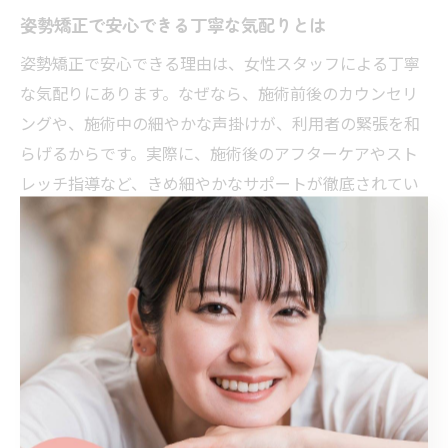
姿勢矯正で安心できる丁寧な気配りとは
姿勢矯正で安心できる理由は、女性スタッフによる丁寧
な気配りにあります。なぜなら、施術前後のカウンセリ
ングや、施術中の細やかな声掛けが、利用者の緊張を和
らげるからです。実際に、施術後のアフターケアやスト
レッチ指導など、きめ細やかなサポートが徹底されてい
ます。こうした気配りによって、心も体もリラックス
し、安心して継続できる雰囲気が生まれます。
不安をやわらげる姿勢矯正のサポート術
初めて姿勢矯正を受ける際の不安をやわらげるため、女
性スタッフは利用者の目線に立ったサポート術を実践し
ています。その理由は、相談しやすい雰囲気や丁寧な説
明が、安心感につながるからです。例えば、施術の流れ