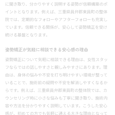
に聞き取り、分かりやすく説明する姿勢が信頼構築のポ
姿勢矯正の施術手順と効果的なポイント
イントとなります。例えば、三重県員弁郡東員町の整体
女性スタッフが行う姿勢矯正の施術工程
院では、定期的なフォローやアフターフォローも充実し
猫背改善に役立つ姿勢矯正の方法を紹介
ています。信頼できる関係が、安心して姿勢矯正を受け
肩こりを和らげる姿勢矯正のアプローチ
続ける基盤となります。
姿勢矯正がもたらす体の変化と改善体験
姿勢矯正が気軽に相談できる安心感の理由
女性スタッフ在籍で安心できる整体選び
姿勢矯正について気軽に相談できる理由は、女性スタッ
女性スタッフ在籍の整体院選びの基準
フならではの話しやすさと親しみやすさにあります。理
姿勢矯正で安心できる整体院の見極め方
由は、身体の悩みや不安を打ち明けやすい環境が整って
女性スタッフ対応整体院の安心ポイント
いることで、施術前の疑問や不安を解消しやすくなるか
姿勢矯正で選ぶべき整体院のチェック項目
らです。例えば、三重県員弁郡東員町の整体院では、カ
整体院選びで重視したい姿勢矯正の特徴
ウンセリング時に小さな悩みも丁寧に聞き取り、施術内
安心して通える姿勢矯正整体院の選び方
容や方法を分かりやすく説明しています。こうした安心
健康的な毎日へ導く姿勢矯正の秘訣を解説
感が、初めての方でも気軽に通える大きな理由となって