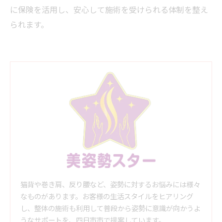
に保険を活用し、安心して施術を受けられる体制を整え
られます。
猫背や巻き肩、反り腰など、姿勢に対するお悩みには様々
なものがあります。お客様の生活スタイルをヒアリング
し、整体の施術も利用して普段から姿勢に意識が向かうよ
うなサポートを、四日市市で提案しています。