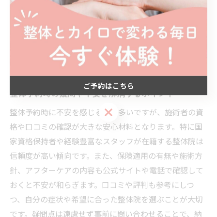
を目安に到着しましょう。受付後はカウンセリングや問
診票の記入があり、身体の悩みや既往歴を伝えること
で、適切な施術プランが立てられます。予約から施術ま
での流れを理解し、余裕を持って行動することが満足度
向上のポイントです。
ご予約はこちら
整体予約時の疑問や不安を解消するポイント
ご予約はこちら
整体予約時に不安を感じる方は多いですが、施術者の資
格や口コミの確認が大きな安心材料となります。特に国
家資格保持者や経験豊富なスタッフが在籍する整体院は
信頼度が高い傾向です。また、保険適用の有無や施術方
針、アフターケアの内容も公式サイトや電話で確認して
おくと不安が和らぎます。口コミや評判も参考にしつ
つ、自分の症状や希望に合った整体院を選ぶことが大切
です。疑問点は遠慮せず事前に問い合わせることで、納