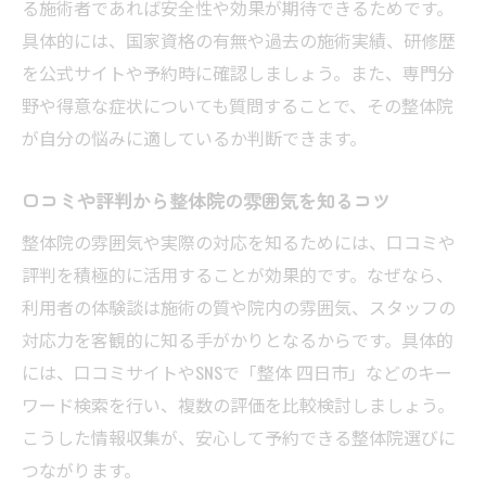
る施術者であれば安全性や効果が期待できるためです。
整体予約の基本ステップと当日の流れを解
具体的には、国家資格の有無や過去の施術実績、研修歴
説
を公式サイトや予約時に確認しましょう。また、専門分
整体予約時の疑問や不安を解消するポイン
野や得意な症状についても質問することで、その整体院
ト
が自分の悩みに適しているか判断できます。
整体初回予約で気を付けたい持ち物や服装
整体院到着から施術までの流れと注意点
口コミや評判から整体院の雰囲気を知るコツ
整体の施術前後に確認すべき健康状態につ
整体院の雰囲気や実際の対応を知るためには、口コミや
いて
評判を積極的に活用することが効果的です。なぜなら、
整体を予約するなら口コミや評判も要チェック
利用者の体験談は施術の質や院内の雰囲気、スタッフの
整体の口コミや評判を活用した賢い選び方
対応力を客観的に知る手がかりとなるからです。具体的
には、口コミサイトやSNSで「整体 四日市」などのキー
整体予約前に知りたい実際の体験談の活用
ワード検索を行い、複数の評価を比較検討しましょう。
法
こうした情報収集が、安心して予約できる整体院選びに
整体院のリアルな評判を調べるポイント紹
つながります。
介