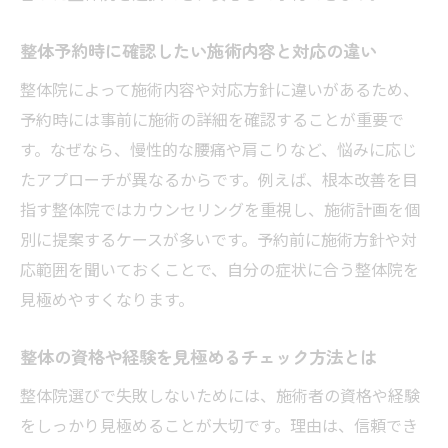
整体選びで重視したい症状別の専門性ポイ
ント
整体予約時に確認したい施術内容と対応の違い
整体予約時に相談したい痛みへのアプロー
整体院によって施術内容や対応方針に違いがあるため、
チ方法
予約時には事前に施術の詳細を確認することが重要で
信頼できる整体を探す際の予約ポイント
す。なぜなら、慢性的な腰痛や肩こりなど、悩みに応じ
整体予約で押さえたい信頼性の高い見極め
たアプローチが異なるからです。例えば、根本改善を目
方
指す整体院ではカウンセリングを重視し、施術計画を個
整体院の予約方法ごとのメリットと注意点
別に提案するケースが多いです。予約前に施術方針や対
口コミや評判から読み解く整体選びのコツ
応範囲を聞いておくことで、自分の症状に合う整体院を
見極めやすくなります。
整体予約で重要なカウンセリングの確認事
項
整体の資格や経験を見極めるチェック方法とは
整体の女性対応やプライバシー配慮も要チ
整体院選びで失敗しないためには、施術者の資格や経験
ェック
をしっかり見極めることが大切です。理由は、信頼でき
初めてでも安心な整体予約の流れと注意点