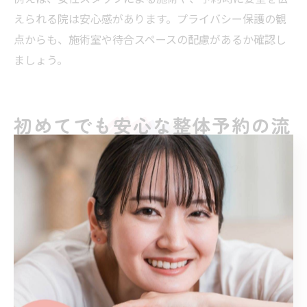
えられる院は安心感があります。プライバシー保護の観
点からも、施術室や待合スペースの配慮があるか確認し
ましょう。
初めてでも安心な整体予約の流
れと注意点
整体予約の基本ステップと当日の流れを解説
整体を三重県四日市市で予約する際は、まず施術内容や
予約方法を明確にしましょう。多くの整体院では電話や
インターネット予約が可能で、希望する日時や症状、施
術希望部位を事前に伝えることでスムーズな対応が期待
できます。予約が完了したら、当日は予約時間の10分前