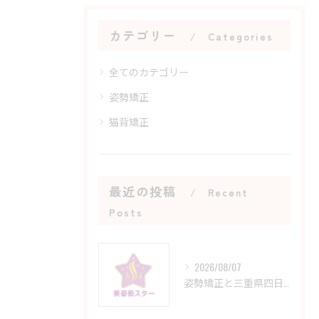
カテゴリー
Categories
全てのカテゴリー
姿勢矯正
猫背矯正
最近の投稿
Recent
Posts
2026/08/07
姿勢矯正と三重県四日市市で骨盤矯正を成功させ料金や回数も納得できる選び方ガイド