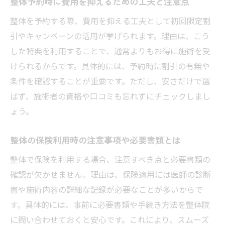
整体予約時に費用を抑えるための工夫と注意点
整体を予約する際、費用を抑える工夫として初回限定割
引やキャンペーンの活用が挙げられます。理由は、こう
した特典を利用することで、通常よりもお得に施術を受
けられるからです。具体的には、予約時に割引の有無や
条件を確認することが重要です。ただし、安さだけで選
ばず、施術者の資格や口コミも忘れずにチェックしまし
ょう。
整体の保険利用時の注意事項や必要書類とは
整体で保険を利用する場合、注意すべき点と必要書類の
確認が欠かせません。理由は、保険適用には医師の診断
書や施術内容の詳細な記録が必要なことが多いからで
す。具体的には、事前に必要書類や手続き方法を整体院
に問い合わせておくと安心です。これにより、スムーズ