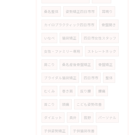
桑名整体
姿勢矯正四日市市
耳鳴り
カイロプラクティック四日市市
骨盤開き
いなべ
猫背矯正
四日市女性スタッフ
女性・ファミリー専用
ストレートネック
肩こり
桑名産後骨盤矯正
骨盤矯正
ブライダル猫背矯正
四日市市
整体
むくみ
巻き肩
反り腰
腰痛
首こり
頭痛
こども姿勢改善
ダイエット
員弁
菰野
パーソナル
子供姿勢矯正
子供猫背改善