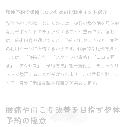
整体選びで失敗しないSNSやネット活用術
整体予約で後悔しないための比較ポイント紹介
整体予約時に参考になる評価基準の見極め
整体予約で後悔しないためには、複数の整体院を具体的
方
な比較ポイントでチェックすることが重要です。理由
整体の保険適用や費用面での比較方法とは
は、施術内容や通いやすさ、予約のしやすさなど、実際
整体予約前に知るべき保険適用の基準と確
の利用シーンに直結するからです。代表的な比較方法と
認法
しては、「施術方針」「スタッフの資格」「口コミ評
整体の費用相場を比較して選ぶポイント解
価」「アクセス」「予約方法」を一覧化し、チェックリ
説
ストで整理することが挙げられます。この手順を踏むこ
整体院の料金体系やコース内容の違いを把
とで、自分に最適な整体院選びが実現します。
握
整体予約時に費用を抑えるための工夫と注
意点
腰痛や肩こり改善を目指す整体
整体の保険利用時の注意事項や必要書類と
予約の極意
は