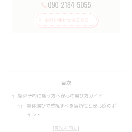
090-2184-5055
お問い合わせはこちら
目次
整体予約に迷う方へ安心の選び方ガイド
整体選びで重視すべき信頼性と安心感のポ
イント
整体予約時に確認したい施術内容と対応の