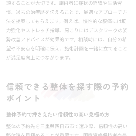
談することが大切です。施術者に症状の経緯や生活習
慣、過去の治療歴を伝えることで、最適なアプローチ方
法を提案してもらえます。例えば、慢性的な腰痛には筋
力強化やストレッチ指導、肩こりにはデスクワークの姿
勢改善アドバイスが効果的です。相談時には、自分の希
望や不安点を明確に伝え、施術計画を一緒に立てること
が満足度向上につながります。
信頼できる整体を探す際の予約
ポイント
整体予約で押さえたい信頼性の高い見極め方
整体の予約先を三重県四日市市で選ぶ際、信頼性の高い
整体院を見極めることが重要です。国家資格保持者や豊