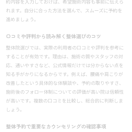
約内容を入力しておけば、希望施術内容も事前に伝えら
れます。自分に合った方法を選んで、スムーズに予約を
進めましょう。
口コミや評判から読み解く整体選びのコツ
整体院選びでは、実際の利用者の口コミや評判を参考に
することが有効です。理由は、施術の質やスタッフの対
応、通いやすさなど、公式情報だけでは分からない点を
知る手がかりになるからです。例えば、腰痛や肩こりが
改善したという具体的な体験談や、予約の取りやすさ、
施術後のフォロー体制についての評価が高い院は信頼性
が高いです。複数の口コミを比較し、総合的に判断しま
しょう。
整体予約で重要なカウンセリングの確認事項