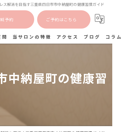
レス解消を目指す三重県四日市市中納屋町の健康習慣ガイド
INE予約
ご予約はこちら
質問
当サロンの特徴
アクセス
ブログ
コラム
カイロプラクティック
姿勢矯正
市中納屋町の健康習
猫背矯正
肩こり
骨盤矯正