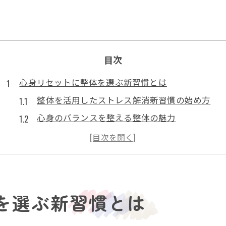
目次
心身リセットに整体を選ぶ新習慣とは
整体を活用したストレス解消新習慣の始め方
心身のバランスを整える整体の魅力
整体で日常の緊張をほぐすコツと効果
ストレスが身体に及ぼす影響と整体の役割
整体で心も体もリセットできる理由
ストレス解消に役立つ整体の魅力を解説
を選ぶ新習慣とは
整体施術でストレスを根本から軽減する方法
整体がもたらすリラクゼーション効果の真実