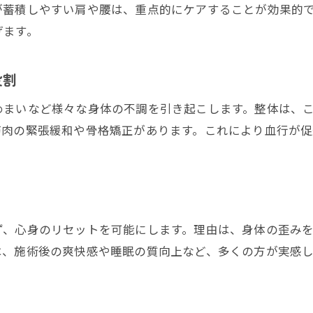
整体で日常的不調を根本から解消する秘訣
が蓄積しやすい肩や腰は、重点的にケアすることが効果的
ストレスと肩こり・腰痛の関連性を整体で解説
げます。
整体施術による慢性痛改善のポイント
三重県四日市市中納屋町で始める健康整体習慣
役割
四日市で整体生活を始めるメリット
めまいなど様々な身体の不調を引き起こします。整体は、
整体習慣がもたらす健康維持の秘訣
筋肉の緊張緩和や骨格矯正があります。これにより血行が
整体で毎日を快適に過ごす生活術
女性にも人気の整体と健康習慣の関係
ご予約はこちら
ご予約はこちら
整体を続けることで得られる心身の変化
整体でリラクゼーションを体験する喜び
ず、心身のリセットを可能にします。理由は、身体の歪み
整体施術で心からリラックスできる理由
は、施術後の爽快感や睡眠の質向上など、多くの方が実感
整体が生み出す深いリラクゼーション効果
。
ストレス解消に整体を選ぶメリットとは