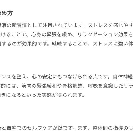
四日市で人気の整体が評価される理由
始め方
整体でストレスと肩こり・腰痛を予防する秘訣
解消の新習慣として注目されています。ストレスを感じや
自律神経を整える整体の魅力に迫る
受けることで、心身の緊張を緩め、リラクゼーション効果を
整体施術で自律神経を整える方法も紹介
用するのが効果的です。継続することで、ストレスに強い
整体が自律神経にアプローチする仕組み
整体で乱れた自律神経をケアするポイント
ストレス改善に整体が有効な理由を解説
ランスを整え、心の安定にもつなげられる点です。自律神
四日市の整体で体験できる自律神経調整法
体的には、筋肉の緊張緩和や骨格調整、呼吸を意識したリ
整体施術後に実感する心身の変化とは
向きになるといった実感が得られます。
肩こりや腰痛に整体が効果的な理由を知る
肩こり・腰痛の原因と整体による緩和法
四日市整体院で受ける効果的な施術例
術と自宅でのセルフケアが鍵です。まず、整体師の指導の