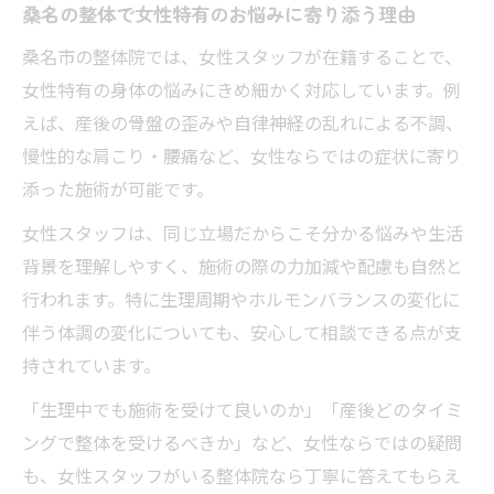
肩こりや腰痛に整体が有効な理由を徹底解
桑名の整体で女性特有のお悩みに寄り添う理由
説
桑名市の整体院では、女性スタッフが在籍することで、
肩こりや腰痛への整体効果を徹底検証
女性特有の身体の悩みにきめ細かく対応しています。例
整体施術で肩こり腰痛を改善できる仕組み
えば、産後の骨盤の歪みや自律神経の乱れによる不調、
女性スタッフが行う整体の効果的なポイン
慢性的な肩こり・腰痛など、女性ならではの症状に寄り
ト
添った施術が可能です。
桑名で話題の整体と肩こり腰痛ケアの関係
女性スタッフは、同じ立場だからこそ分かる悩みや生活
整体で肩こり腰痛が楽になる理由と体感談
背景を理解しやすく、施術の際の力加減や配慮も自然と
行われます。特に生理周期やホルモンバランスの変化に
整体を活用した日常的な腰痛・肩こり対策
伴う体調の変化についても、安心して相談できる点が支
美容と健康を叶える整体の楽しみ方
持されています。
整体で美容と健康を両立するためのコツ
「生理中でも施術を受けて良いのか」「産後どのタイミ
女性スタッフによる美容整体が注目される
ングで整体を受けるべきか」など、女性ならではの疑問
理由
も、女性スタッフがいる整体院なら丁寧に答えてもらえ
整体施術で姿勢改善やリラクゼーションを