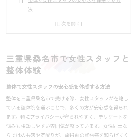
法
桑名の整体で女性特有のお悩みに寄り添う
理由
女性スタッフによる整体体験の流れと魅力
整体院選びで重視したい女性スタッフの対
三重県桑名市で女性スタッフと
応
整体体験
整体を初めて受ける方におすすめの相談ポ
イント
整体で女性スタッフの安心感を体感する方法
女性スタッフ在籍の整体が選ばれる理由
整体を三重県桑名市で受ける際、女性スタッフが在籍し
整体で女性スタッフが支持される安心ポイ
ている整体院を選ぶことで、多くの方が安心感を得られ
ント
ます。特にプライバシーが守られやすく、デリケートな
女性スタッフ整体院の口コミから分かる信
悩みも相談しやすい雰囲気が整っています。女性同士な
頼性
らではの共感や気配りが、施術前の緊張感を和らげてく