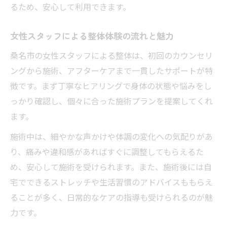
るため、安心して利用できます。
実現
整体を活用した美しい体作りの秘訣を紹介
女性スタッフによる整体体験の流れと魅力
美容面でも期待できる整体の嬉しい効果
桑名市の女性スタッフによる整体は、初回のカウンセリ
初めてでも安心できる整体の選び方
ングから施術、アフターケアまで一貫したサポートが特
整体院選びで女性スタッフを重視する基準
徴です。まず丁寧なヒアリングで身体の状態や悩みをし
初めての整体で確認したい安心ポイント
っかり確認し、個々に合った施術プランを提案してくれ
桑名で整体デビューを安心して楽しむ方法
ます。
女性スタッフ在籍の整体院選びの具体的手
施術中は、細やかな声かけや体調の変化への気配りがあ
順
り、痛みや違和感があればすぐに調整してもらえるた
整体初心者におすすめの相談やカウンセリ
め、安心して施術を受けられます。また、施術後には自
ング
宅でできるストレッチや生活習慣のアドバイスももらえ
ることが多く、日常的なケアの指導も受けられるのが魅
力です。