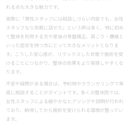
女性ならではの視点が活きる整体の魅力と
れる点も大きな魅力です。
は
実際に「男性スタッフには相談しづらい内容でも、女性
桑名で整体選びに女性スタッフを重視する
スタッフなら気軽に話せた」という声は多く、特に初め
背景
て整体を利用する方や産後の骨盤矯正、肩こり・腰痛と
整体院探しで女性スタッフが人気の理由を
いった症状を持つ方にとって大きなメリットとなりま
解説
す。こうした安心感が、リラックスした状態で施術を受
整体なら女性特有の悩みに寄り添う施術を
けることにつながり、整体の効果をより実感しやすくな
整体で産後の骨盤矯正や肩こりに対応する
ります。
理由
不安や疑問がある場合は、予約時やカウンセリングで率
女性スタッフ整体院が選ばれる美容面のメ
直に相談することがポイントです。多くの整体院では、
リット
女性スタッフによる細やかなヒアリングや説明が行われ
整体で女性特有の不調を緩和するポイント
ており、納得してから施術を受けられる環境が整ってい
整体施術で自律神経や慢性疲労をケアする
ます。
方法