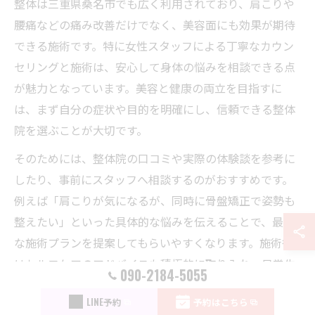
整体は三重県桑名市でも広く利用されており、肩こりや
腰痛などの痛み改善だけでなく、美容面にも効果が期待
できる施術です。特に女性スタッフによる丁寧なカウン
セリングと施術は、安心して身体の悩みを相談できる点
が魅力となっています。美容と健康の両立を目指すに
は、まず自分の症状や目的を明確にし、信頼できる整体
院を選ぶことが大切です。
そのためには、整体院の口コミや実際の体験談を参考に
したり、事前にスタッフへ相談するのがおすすめです。
例えば「肩こりが気になるが、同時に骨盤矯正で姿勢も
整えたい」といった具体的な悩みを伝えることで、最適
な施術プランを提案してもらいやすくなります。施術後
はセルフケアのアドバイスも積極的に取り入れ、日常生
090-2184-5055
活でも美と健康を意識しましょう。
LINE予約
予約はこちら
また、施術の効果を持続させるために、定期的な通院や