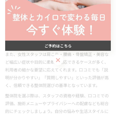
整体院探しで女性スタッフが人気の理由を解説
整体院探しで女性スタッフが人気な理由は、施術の安心
感やコミュニケーションのしやすさにあります。特に初
めて整体を受ける方や、デリケートな悩みを持つ方にと
って、同性のスタッフがいることでリラックスして施術
を受けられると感じる方が多いです。
ご予約はこちら
また、女性スタッフは肩こり・腰痛・骨盤矯正・美容な
ご予約はこちら
ど幅広い症状や目的に柔軟に対応できるケースが多く、
利用者の細かな要望に応えてくれます。口コミでも「説
明が分かりやすい」「質問しやすい」といった評価が高
く、信頼できる整体院選びの基準となっています。
整体院を選ぶ際は、スタッフの資格や経験、口コミでの
評価、施術メニューやプライバシーへの配慮なども総合
的にチェックしましょう。自分の悩みや生活スタイルに