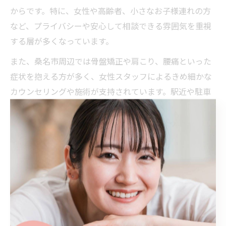
からです。特に、女性や高齢者、小さなお子様連れの方
など、プライバシーや安心して相談できる雰囲気を重視
する層が多くなっています。
また、桑名市周辺では骨盤矯正や肩こり、腰痛といった
症状を抱える方が多く、女性スタッフによるきめ細かな
カウンセリングや施術が支持されています。駅近や駐車
場完備など、通いやすい立地条件も選ばれるポイントで
す。
予約の取りやすさや、女性専用スペースの有無も重要視
されており、「桑名 整体 人気」などの関連キーワードで
検索する方も増えています。自分の症状やライフスタイ
ルに合った整体院を見つけるためにも、女性スタッフの
在籍状況は大きな判断材料となっています。