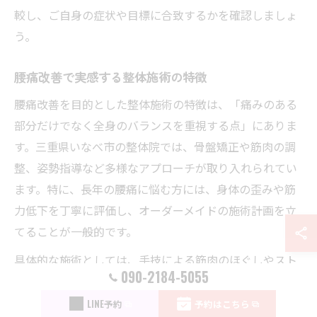
較し、ご自身の症状や目標に合致するかを確認しましょ
う。
腰痛改善で実感する整体施術の特徴
腰痛改善を目的とした整体施術の特徴は、「痛みのある
部分だけでなく全身のバランスを重視する点」にありま
す。三重県いなべ市の整体院では、骨盤矯正や筋肉の調
整、姿勢指導など多様なアプローチが取り入れられてい
ます。特に、長年の腰痛に悩む方には、身体の歪みや筋
力低下を丁寧に評価し、オーダーメイドの施術計画を立
てることが一般的です。
具体的な施術としては、手技による筋肉のほぐしやスト
090-2184-5055
レッチ、骨格の調整などが挙げられます。施術後には
「腰の軽さを感じた」「動きやすくなった」などの変化
LINE予約
予約はこちら