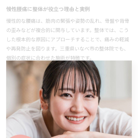
慢性腰痛に整体が役立つ理由と実例
慢性的な腰痛は、筋肉の緊張や姿勢の乱れ、骨盤や背骨
の歪みなどが複合的に関与しています。整体では、こう
した根本的な原因にアプローチすることで、痛みの軽減
や再発防止を図ります。三重県いなべ市の整体院でも、
個別の症状に合わせた施術が特徴です。
実際の利用者からは「長年悩んでいた腰痛が、定期的な
整体施術と指導された生活改善によって大きく改善し
た」「痛み止めに頼る頻度が減った」といった声が寄せ
られています。整体は即効性だけでなく、継続すること
で徐々に効果を実感できる点も利点です。慢性腰痛に悩
む方は、整体施術とセルフケアの併用を検討してみてく
ださい。