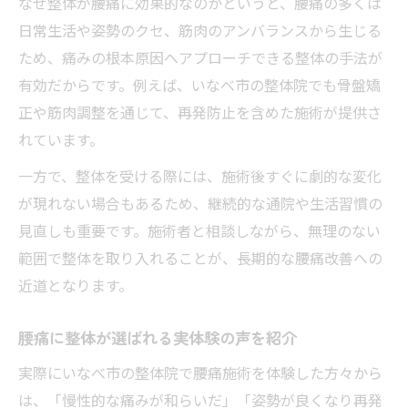
なぜ整体が腰痛に効果的なのかというと、腰痛の多くは
腰痛対策に最適な整体院の見極め方
日常生活や姿勢のクセ、筋肉のアンバランスから生じる
ため、痛みの根本原因へアプローチできる整体の手法が
整体と整骨院の違いを正しく理解しよう
有効だからです。例えば、いなべ市の整体院でも骨盤矯
施術内容と費用相場を知りたい方におすすめ
正や筋肉調整を通じて、再発防止を含めた施術が提供さ
整体の施術内容と腰痛改善への効果
れています。
整体費用の相場と選び方のポイント
一方で、整体を受ける際には、施術後すぐに劇的な変化
腰痛整体の費用対効果を比較する方法
が現れない場合もあるため、継続的な通院や生活習慣の
施術内容別の整体費用の傾向を解説
見直しも重要です。施術者と相談しながら、無理のない
整体通院の費用管理と賢い選択方法
範囲で整体を取り入れることが、長期的な腰痛改善への
慢性的な腰痛に整体がもたらす効果と特徴
近道となります。
整体が慢性腰痛に与える効果とは何か
腰痛に整体が選ばれる実体験の声を紹介
腰痛改善で実感する整体施術の特徴
整体で期待できる慢性腰痛の変化
実際にいなべ市の整体院で腰痛施術を体験した方々から
は、「慢性的な痛みが和らいだ」「姿勢が良くなり再発
慢性腰痛と整体の相性や注意点を解説