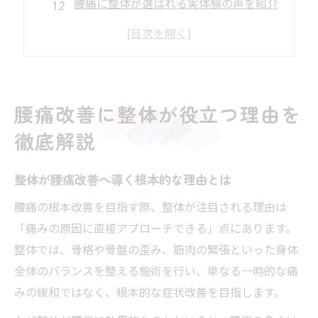
腰痛に整体が選ばれる実体験の声を紹介
整体と整骨院の違いと腰痛への効果
腰痛の原因に整体が届くメカニズム解説
いなべ市整体の特徴と腰痛改善への強み
整体で腰痛に悩まない毎日を目指す方法
腰痛改善に整体が役立つ理由を
整体施術を活かした腰痛予防の工夫
徹底解説
腰痛改善のための整体選びのコツ
日常生活と整体の組み合わせ活用法
整体が腰痛改善へ導く根本的な理由とは
整体後に続けたい腰痛対策セルフケア
腰痛の根本改善を目指す際、整体が注目される理由は
慢性腰痛に整体が役立つ理由と実例
「痛みの原因に直接アプローチできる」点にあります。
三重県いなべ市の整体選びのポイントとは
整体では、骨格や骨盤の歪み、筋肉の緊張といった身体
整体選びで重視すべき腰痛改善の視点
全体のバランスを整える施術を行い、単なる一時的な痛
みの緩和ではなく、根本的な症状改善を目指します。
整体院の選び方と安心できる基準まとめ
三重県いなべ市で整体を探す際の注意点