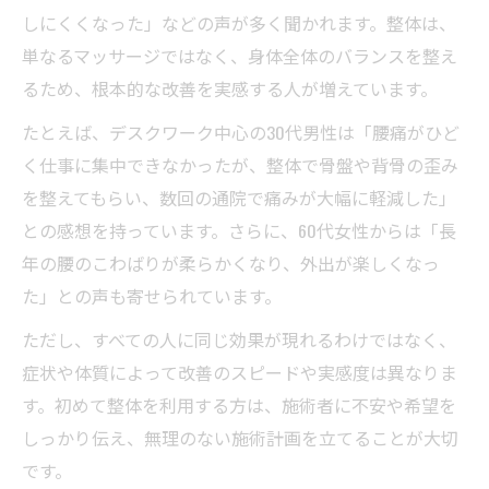
しにくくなった」などの声が多く聞かれます。整体は、
整体体験者が語る腰痛改善の実感例
単なるマッサージではなく、身体全体のバランスを整え
整体による腰痛対策なら安心の選択肢を解説
るため、根本的な改善を実感する人が増えています。
整体で安心して腰痛改善を目指す理由
たとえば、デスクワーク中心の30代男性は「腰痛がひど
痛みが少ない整体施術の選び方ガイド
く仕事に集中できなかったが、整体で骨盤や背骨の歪み
整体の安全性と腰痛対策への信頼性
を整えてもらい、数回の通院で痛みが大幅に軽減した」
整体で注意したい言動やマナーとは
との感想を持っています。さらに、60代女性からは「長
整体施術前後の不安を解消するコツ
年の腰のこわばりが柔らかくなり、外出が楽しくなっ
た」との声も寄せられています。
ただし、すべての人に同じ効果が現れるわけではなく、
症状や体質によって改善のスピードや実感度は異なりま
す。初めて整体を利用する方は、施術者に不安や希望を
しっかり伝え、無理のない施術計画を立てることが大切
です。