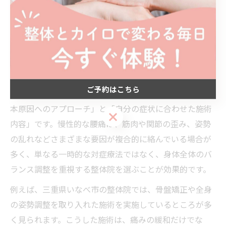
三重県いなべ市の整体選びのポ
イントとは
整体選びで重視すべき腰痛改善の視点
ご予約はこちら
腰痛改善を目指す際、整体選びで最も重視すべきは「根
本原因へのアプローチ」と「自分の症状に合わせた施術
ご予約はこちら
内容」です。慢性的な腰痛は、筋肉や関節の歪み、姿勢
の乱れなどさまざまな要因が複合的に絡んでいる場合が
多く、単なる一時的な対症療法ではなく、身体全体のバ
ランス調整を重視する整体院を選ぶことが効果的です。
例えば、三重県いなべ市の整体院では、骨盤矯正や全身
の姿勢調整を取り入れた施術を実施しているところが多
く見られます。こうした施術は、痛みの緩和だけでな