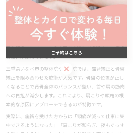
猫背矯正が肩こりや頭痛の緩和に役立つ理由
猫背の状態が続くと、首や肩、背中の筋肉に過度な負担
がかかり、血流が悪くなりがちです。その結果、慢性的
な肩こりや頭痛に悩まされる方が多くなります。猫背矯
正を行うことで、これらの筋肉の緊張が緩和され、症状
ご予約はこちら
の改善が期待できます。
ご予約はこちら
三重県いなべ市の整体院や整骨院では、猫背矯正と骨盤
矯正を組み合わせた施術が人気です。骨盤の位置が正し
くなることで背骨全体のバランスが整い、首や肩の筋肉
への負担が減少します。これにより、肩こりや頭痛の根
本的な原因にアプローチできるのが特徴です。
実際に、施術を受けた方からは「頭痛が減って仕事に集
中できるようになった」「肩こりが和らぎ、夜もぐっす