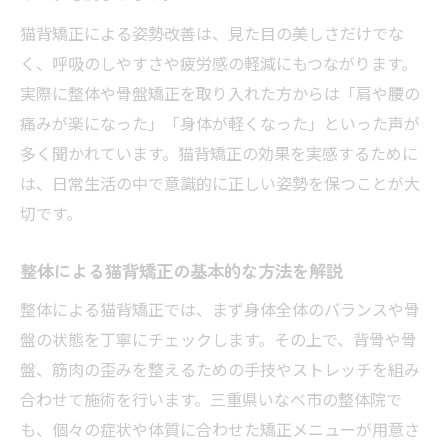
猫背矯正がもたらす体の変化とは
猫背矯正による姿勢改善は、見た目の美しさだけでな
猫背矯正で実感できる見た目と体調の変化
く、呼吸のしやすさや疲労感の軽減にもつながります。
猫背矯正が肩こりや頭痛の緩和に役立つ理
実際に整体や骨盤矯正を取り入れた方からは「肩や腰の
由
痛みが楽になった」「身体が軽くなった」といった声が
猫背矯正後の正しい姿勢維持とセルフケア
多く聞かれています。猫背矯正の効果を実感するために
法
は、日常生活の中で意識的に正しい姿勢を保つことが大
猫背矯正経験者が語る体の変化と生活改善
切です。
猫背矯正で全身のバランスが整う仕組み
整体による猫背矯正の基本的な方法を解説
猫背や歪みを感じたら始める矯正習慣
整体による猫背矯正では、まず身体全体のバランスや骨
猫背矯正が必要と感じた時のセルフチェッ
盤の状態を丁寧にチェックします。その上で、背骨や骨
ク法
盤、筋肉の歪みを整えるための手技やストレッチを組み
日常生活に取り入れる猫背矯正の簡単習慣
合わせて施術を行います。三重県いなべ市の整体院で
猫背矯正の効果を高めるストレッチと体操
も、個々の症状や体質に合わせた矯正メニューが用意さ
法