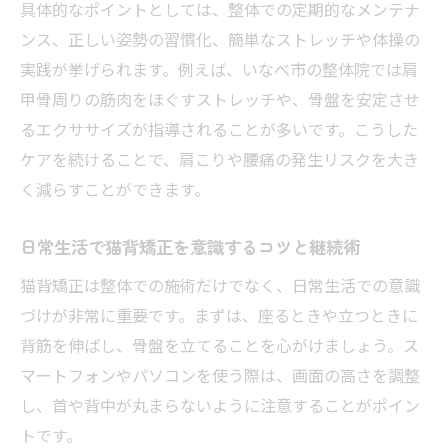
チ
具体的なポイントとしては、整体での定期的なメンテナ
ンス、正しい姿勢の習慣化、簡単なストレッチや体操の
猫背矯正で肩こり・腰痛を軽減する具体策
実践が挙げられます。例えば、いなべ市の整体院では肩
猫背矯正がもたらす疲労感の改善ポイント
甲骨周りの筋肉をほぐすストレッチや、骨盤を安定させ
日常の不調サインから分かる猫背矯正の必
るエクササイズが指導されることが多いです。こうした
要性
ケアを続けることで、肩こりや腰痛の発生リスクを大き
整体活用で猫背矯正の効果を最大限に引き
く減らすことができます。
出す
日常生活で猫背矯正を意識するコツと継続術
猫背矯正は整体での施術だけでなく、日常生活での意識
づけが非常に重要です。まずは、座るときや立つときに
背筋を伸ばし、骨盤を立てることを心がけましょう。ス
マートフォンやパソコンを使う際は、画面の高さを調整
し、首や背中が丸まらないように注意することがポイン
トです。