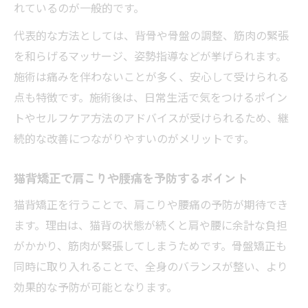
れているのが一般的です。
整体とセルフケアを組み合わせた猫背矯正
代表的な方法としては、背骨や骨盤の調整、筋肉の緊張
術
を和らげるマッサージ、姿勢指導などが挙げられます。
猫背矯正で歪みを根本から整える方法
施術は痛みを伴わないことが多く、安心して受けられる
骨盤から整える猫背矯正のポイント
点も特徴です。施術後は、日常生活で気をつけるポイン
骨盤から始める猫背矯正の効果的な手順
トやセルフケア方法のアドバイスが受けられるため、継
猫背矯正と骨盤矯正の組み合わせがおすす
続的な改善につながりやすいのがメリットです。
め
猫背矯正で肩こりや腰痛を予防するポイント
骨盤の安定が猫背矯正成功のカギとなる理
由
猫背矯正を行うことで、肩こりや腰痛の予防が期待でき
猫背矯正に役立つ骨盤ストレッチの実践法
ます。理由は、猫背の状態が続くと肩や腰に余計な負担
骨盤の歪みを防ぐ猫背矯正の日常ケア方法
がかかり、筋肉が緊張してしまうためです。骨盤矯正も
同時に取り入れることで、全身のバランスが整い、より
猫背矯正で日々の不調を和らげる方法
効果的な予防が可能となります。
猫背矯正による慢性的な不調へのアプロー