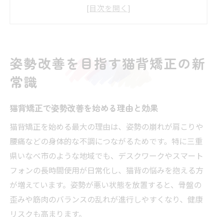
猫背矯正で肩こりや腰痛を予防するポイン
ト
日常生活で猫背矯正を意識するコツと継続
術
姿勢改善を目指す猫背矯正の新
猫背矯正がもたらす心身のバランスへの影
常識
響
骨盤矯正と猫背矯正の深い関係を解説
猫背矯正で姿勢改善を始める理由と効果
骨盤矯正と猫背矯正の相乗効果について解
猫背矯正を始める最大の理由は、姿勢の崩れが肩こりや
説
腰痛などの身体的な不調につながるためです。特に三重
骨盤の歪みが猫背矯正に及ぼす影響を知る
県いなべ市のような地域でも、デスクワークやスマート
猫背矯正に骨盤ケアを組み合わせるメリッ
フォンの長時間使用が日常化し、猫背の悩みを抱える方
ト
が増えています。姿勢が悪い状態を放置すると、骨盤の
骨盤矯正を通じて得られる猫背改善の実感
歪みや筋肉のバランスの乱れが進行しやすくなり、健康
猫背矯正と骨盤矯正の正しい順序と進め方
リスクも高まります。