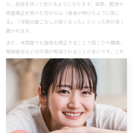
り、自信を持って歩けるようになります。実際、整体や
骨盤矯正を受けた方からは「身長が伸びたように感じ
る」「洋服の着こなしが良くなった」といった声が多く
聞かれます。
また、体調面でも猫背を矯正することで肩こりや腰痛、
眼精疲労などの不調が軽減されることが多いです。これ
は、骨盤や背骨のバランスが整うことで血流や神経の働
きが改善され、身体全体の調子が底上げされるからで
す。三重県いなべ市の整体院でも、姿勢矯正後の体調変
化を実感する利用者が増えています。
猫背矯正は見た目だけでなく、日常生活の質の向上にも
直結します。仕事や家事の疲労感が軽減されることで、
毎日をより快適に過ごせるようになるのが大きなメリッ
トです。