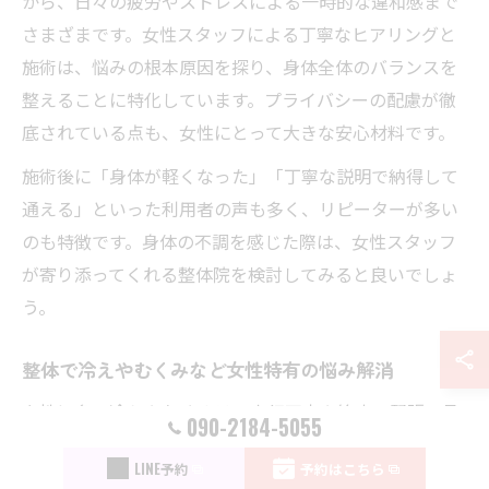
から、日々の疲労やストレスによる一時的な違和感まで
さまざまです。女性スタッフによる丁寧なヒアリングと
施術は、悩みの根本原因を探り、身体全体のバランスを
整えることに特化しています。プライバシーの配慮が徹
底されている点も、女性にとって大きな安心材料です。
施術後に「身体が軽くなった」「丁寧な説明で納得して
通える」といった利用者の声も多く、リピーターが多い
のも特徴です。身体の不調を感じた際は、女性スタッフ
が寄り添ってくれる整体院を検討してみると良いでしょ
う。
整体で冷えやむくみなど女性特有の悩み解消
女性に多い冷えやむくみは、血行不良や筋肉の緊張、骨
090-2184-5055
盤の歪みなどが原因となることが多いです。四日市市の
LINE予約
予約はこちら
整体院では、女性スタッフが一人ひとりの体質や生活習