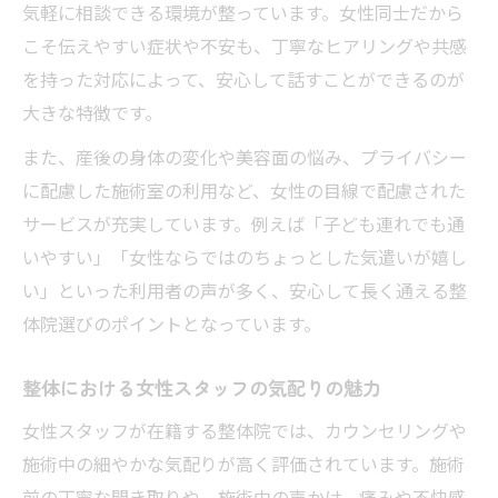
気軽に相談できる環境が整っています。女性同士だから
四日市の整体で肩こり改善が期待できる訳
こそ伝えやすい症状や不安も、丁寧なヒアリングや共感
女性スタッフが行う整体の痛み改善効果
を持った対応によって、安心して話すことができるのが
整体で根本から腰痛を解消するポイント
大きな特徴です。
整体と整骨院の違いと腰痛へのアプローチ
また、産後の身体の変化や美容面の悩み、プライバシー
四日市の整体で女性特有の悩みに応える
に配慮した施術室の利用など、女性の目線で配慮された
整体で産後の骨盤や姿勢の悩みをサポート
サービスが充実しています。例えば「子ども連れでも通
女性スタッフ整体院が寄り添う身体の不調
いやすい」「女性ならではのちょっとした気遣いが嬉し
整体で冷えやむくみなど女性特有の悩み解
い」といった利用者の声が多く、安心して長く通える整
消
体院選びのポイントとなっています。
四日市の整体で生理痛や体質改善を目指す
整体における女性スタッフの気配りの魅力
女性の悩みに強い整体院の選び方と特徴
女性スタッフが在籍する整体院では、カウンセリングや
整体院における女性スタッフならではの魅力
施術中の細やかな気配りが高く評価されています。施術
女性スタッフ整体院が支持される理由とは
前の丁寧な聞き取りや、施術中の声かけ、痛みや不快感