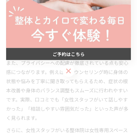
しているかどうかは、多くの方にとって大きな安心材料
となります。特に女性の利用者にとって、身体の悩みや
不調、産後のケアなどデリケートな相談がしやすい環境
が整っていることが重要です。女性スタッフならではの
細やかな気配りや共感力が、初めての方でもリラックス
して施術を受けられる理由です。
ご予約はこちら
また、プライバシーへの配慮が徹底されている点も安心
ご予約はこちら
感につながります。例えば、カウンセリング時に身体の
状態や悩みを丁寧に聞き取ってもらえるため、症状の根
本改善や身体のバランス調整もスムーズに行われやすい
です。実際、口コミでも「女性スタッフがいて話しやす
かった」「相談しやすい雰囲気だった」といった声が多
く見られます。
さらに、女性スタッフがいる整体院は女性専用スペース