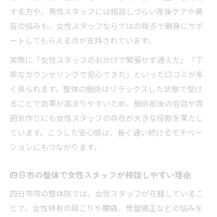
夫
する方や、男性スタッフには相談しづらい産後ケアや美
四日市整体院の人気の秘密と利用者の声
容の悩みも、女性スタッフならではの視点で親身にサポ
安心して受けられる整体を探すなら
ートしてもらえる点が支持されています。
整体選びで女性スタッフの在籍が安心の理
実際に「女性スタッフのおかげで緊張せず通えた」「丁
由
寧なカウンセリングで安心できた」といった口コミが多
四日市で安心して通える整体院の見分け方
く見られます。整体の施術はリラックスした状態で受け
整体院の口コミから女性スタッフの良さを
ることで効果が高まりやすいため、施術前後の会話や雰
知る
囲気作りにも女性スタッフの存在が大きな役割を果たし
整体で安心感を得るためのチェックポイン
ています。こうした安心感は、長く通い続けるモチベー
ト
ションにもつながります。
不調相談に最適な女性スタッフ整体院の特
四日市の整体で女性スタッフが相談しやすい理由
徴
四日市市の整体院では、女性スタッフが在籍しているこ
腰痛や肩こりに整体が効く理由を解説
とで、女性特有の肩こりや腰痛、骨盤矯正などの悩みを
整体で腰痛や肩こりが楽になる仕組み