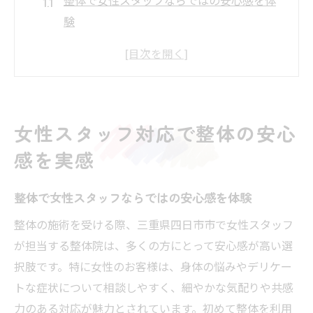
験
四日市の整体で女性スタッフが相談しやす
い理由
整体における女性スタッフの気配りの魅力
女性スタッフ対応整体院の選び方のポイン
女性スタッフ対応で整体の安心
ト
感を実感
整体で女性がリラックスできる環境の工夫
四日市で選ばれる整体の効果と魅力
整体で女性スタッフならではの安心感を体験
四日市の整体が選ばれる効果とその理由
整体の施術を受ける際、三重県四日市市で女性スタッフ
整体で根本改善を目指す方におすすめの特
が担当する整体院は、多くの方にとって安心感が高い選
徴
択肢です。特に女性のお客様は、身体の悩みやデリケー
女性スタッフが提供する整体の魅力を解説
トな症状について相談しやすく、細やかな気配りや共感
整体の効果を引き出す四日市ならではの工
力のある対応が魅力とされています。初めて整体を利用