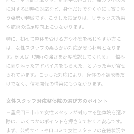
整体施術で共感と丁寧さが際立つ魅力
に対する即時の対応など、身体だけでなく心にも寄り添
四日市の整体で女性スタッフに相談しやす
う姿勢が特徴です。こうした気配りは、リラックス効果
い
や施術の満足度向上につながります。
整体でリラックスできる女性スタッフの工
特に、初めて整体を受ける方や不安を感じやすい方に
夫
は、女性スタッフの柔らかい対応が安心材料となりま
女性スタッフならではの整体体験談を紹介
す。例えば「施術の強さを都度確認してくれる」「悩み
に寄り添ったアドバイスをもらえた」といった声が寄せ
られています。こうした対応により、身体の不調改善だ
けでなく、信頼関係の構築にもつながります。
女性スタッフ対応整体院の選び方のポイント
三重県四日市市で女性スタッフが対応する整体院を選ぶ
際は、いくつかのポイントを押さえておくと安心です。
まず、公式サイトや口コミで女性スタッフの在籍状況や