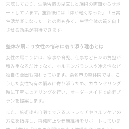
来院しており、生活習慣の見直しと施術の両面からサポ
ートしています。施術後には「体が軽くなった」「日常
生活が楽になった」との声も多く、生活全体の質を向上
させる効果が期待できます。
整体が肩こり女性の悩みに寄り添う理由とは
女性の肩こりには、家事や育児、仕事など日々の負担が
積み重なるだけでなく、ホルモンバランスや冷え性など
独自の要因も関わっています。桑名市の整体院では、こ
うした女性特有の悩みに寄り添うため、カウンセリング
時に丁寧にヒアリングを行い、オーダーメイドで施術プ
ランを提案します。
また、施術後も自宅でできるストレッチやセルフケアの
方法を指導し、再発防止や健康維持をサポートしていま