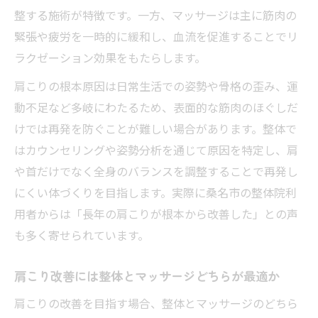
整する施術が特徴です。一方、マッサージは主に筋肉の
緊張や疲労を一時的に緩和し、血流を促進することでリ
ラクゼーション効果をもたらします。
肩こりの根本原因は日常生活での姿勢や骨格の歪み、運
動不足など多岐にわたるため、表面的な筋肉のほぐしだ
けでは再発を防ぐことが難しい場合があります。整体で
はカウンセリングや姿勢分析を通じて原因を特定し、肩
や首だけでなく全身のバランスを調整することで再発し
にくい体づくりを目指します。実際に桑名市の整体院利
用者からは「長年の肩こりが根本から改善した」との声
も多く寄せられています。
肩こり改善には整体とマッサージどちらが最適か
肩こりの改善を目指す場合、整体とマッサージのどちら