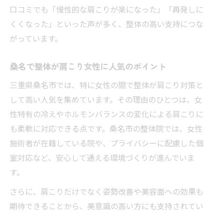
口コミでも「慢性的な肩こりが楽になった」「再発しに
くくなった」といった声が多く、整体の高い支持につな
がっています。
桑名で整体が肩こり女性に人気のポイント
三重県桑名市では、特に女性の間で整体が肩こり対策と
して高い人気を集めています。その理由のひとつは、女
性特有の冷えやホルモンバランスの変化による肩こりに
も柔軟に対応できる点です。桑名市の整体院では、女性
施術者が在籍している院や、プライバシーに配慮した個
室対応など、安心して通える環境づくりが進んでいま
す。
さらに、肩こりだけでなく姿勢改善や美容面への効果も
期待できることから、美意識の高い方にも支持されてい