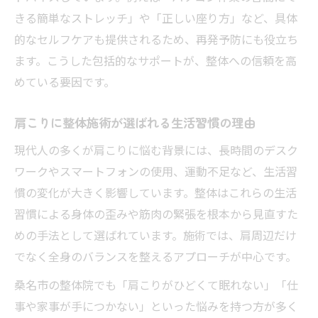
きる簡単なストレッチ」や「正しい座り方」など、具体
的なセルフケアも提供されるため、再発予防にも役立ち
ます。こうした包括的なサポートが、整体への信頼を高
めている要因です。
肩こりに整体施術が選ばれる生活習慣の理由
現代人の多くが肩こりに悩む背景には、長時間のデスク
ワークやスマートフォンの使用、運動不足など、生活習
慣の変化が大きく影響しています。整体はこれらの生活
習慣による身体の歪みや筋肉の緊張を根本から見直すた
めの手法として選ばれています。施術では、肩周辺だけ
でなく全身のバランスを整えるアプローチが中心です。
桑名市の整体院でも「肩こりがひどくて眠れない」「仕
事や家事が手につかない」といった悩みを持つ方が多く