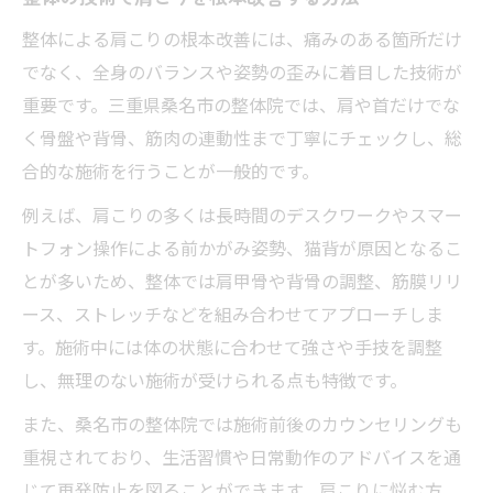
整体による肩こりの根本改善には、痛みのある箇所だけ
でなく、全身のバランスや姿勢の歪みに着目した技術が
重要です。三重県桑名市の整体院では、肩や首だけでな
く骨盤や背骨、筋肉の連動性まで丁寧にチェックし、総
合的な施術を行うことが一般的です。
例えば、肩こりの多くは長時間のデスクワークやスマー
トフォン操作による前かがみ姿勢、猫背が原因となるこ
とが多いため、整体では肩甲骨や背骨の調整、筋膜リリ
ース、ストレッチなどを組み合わせてアプローチしま
す。施術中には体の状態に合わせて強さや手技を調整
し、無理のない施術が受けられる点も特徴です。
また、桑名市の整体院では施術前後のカウンセリングも
重視されており、生活習慣や日常動作のアドバイスを通
じて再発防止を図ることができます。肩こりに悩む方