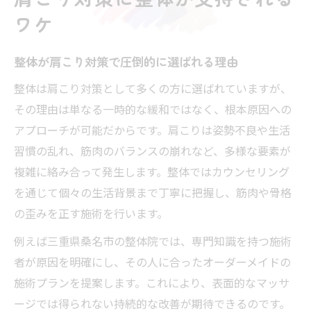
ワケ
整体が肩こり対策で圧倒的に選ばれる理由
整体は肩こり対策として多くの方に選ばれていますが、
その理由は単なる一時的な緩和ではなく、根本原因への
アプローチが可能だからです。肩こりは姿勢不良や生活
習慣の乱れ、筋肉のバランスの崩れなど、多様な要素が
複雑に絡み合って発生します。整体ではカウンセリング
を通じて個々の生活背景まで丁寧に把握し、筋肉や骨格
の歪みを正す施術を行います。
例えば三重県桑名市の整体院では、専門知識を持つ施術
者が原因を明確にし、その人に合ったオーダーメイドの
施術プランを提案します。これにより、表面的なマッサ
ージでは得られない持続的な改善が期待できるのです。