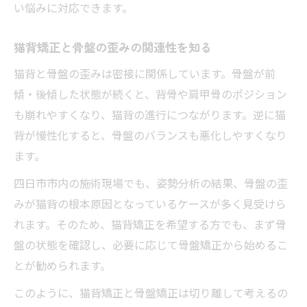
い悩みに対応できます。
猫背矯正と骨盤の歪みの関連性を知る
猫背と骨盤の歪みは密接に関係しています。骨盤が前
傾・後傾した状態が続くと、背骨や肩甲骨のポジション
も崩れやすくなり、猫背の進行につながります。逆に猫
背が慢性化すると、骨盤のバランスも悪化しやすくなり
ます。
四日市市内の施術現場でも、姿勢分析の結果、骨盤の歪
みが猫背の根本原因となっているケースが多く見受けら
れます。そのため、猫背矯正を希望する方でも、まず骨
盤の状態を確認し、必要に応じて骨盤矯正から始めるこ
とが勧められます。
このように、猫背矯正と骨盤矯正は切り離して考えるの