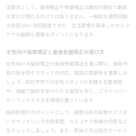
注意点として、猫背矯正や骨盤矯正は数回の施術で劇的
な変化が現れるわけではありません。一般的な通院回数
の目安は3〜10回程度ですが、生活習慣の見直しやセルフ
ケアの継続も重要なポイントとなります。
女性向け猫背矯正と産後骨盤矯正の選び方
女性向けの猫背矯正や産後骨盤矯正を選ぶ際は、施術内
容の安全性やスタッフの対応、施設の雰囲気を重視しま
しょう。四日市市では女性スタッフが在籍する整体院
や、個室で施術を受けられる施設も多く、プライバシー
やリラックスできる環境が整っています。
施術院選びのポイントとして、姿勢分析の有無やアフタ
ーカウンセリングの充実度、セルフケア指導の内容など
をチェックしましょう。また、産後の方は託児サービス