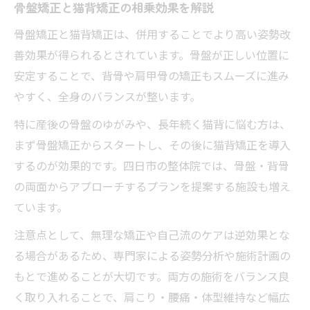
骨盤矯正と猫背矯正の相乗効果を解説
骨盤矯正と猫背矯正は、併用することでより高い姿勢改
善効果が得られるとされています。骨盤が正しい位置に
安定することで、背骨や肩甲骨の矯正もスムーズに進み
やすく、全身のバランスが整います。
特に産後の骨盤のゆがみや、長年続く猫背に悩む方は、
まず骨盤矯正からスタートし、その後に猫背矯正を導入
するのが効果的です。四日市の整体院では、骨盤・背骨
の両面からアプローチするプランを提案する施設も増え
ています。
注意点として、無理な矯正や自己流のケアは逆効果とな
る場合があるため、専門家による姿勢分析や施術計画の
もとで進めることが大切です。両方の施術をバランス良
く取り入れることで、肩こり・腰痛・体型維持など幅広