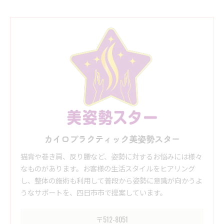
カイロプラクティック美姿勢スター
猫背や巻き肩、反り腰など、姿勢に対するお悩みには様々
なものがあります。お客様の生活スタイルをヒアリング
し、整体の施術も利用して普段から姿勢に意識が向かうよ
うなサポートを、四日市市で提案しています。
〒512-8051