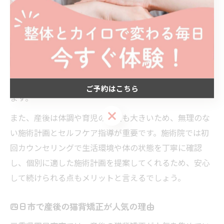
象とした猫背矯正と骨盤矯正の複合メニューを用意して
いる施設が増加しています。
この組み合わせ施術は、肩こりや腰痛の根本原因にアプ
ローチできるのが大きな特徴です。たとえば、骨盤矯正
で体幹を安定させつつ、猫背矯正で背中や肩甲骨の動き
を整えることで、体の不調を総合的に改善しやすくなり
ご予約はこちら
ます。
ご予約はこちら
また、産後は体調や育児の負担も大きいため、無理のな
い施術計画とセルフケア指導が重要です。施術院では初
回カウンセリングで生活環境や体の状態を丁寧に確認
し、個別に適した施術計画を提案してくれるため、安心
して続けられる点もメリットと言えるでしょう。
四日市で産後の猫背矯正が人気の理由