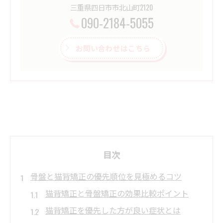
三重県四日市市北山町2120
090-2184-5055
お問い合わせはこちら
目次
骨盤と猫背矯正の優先順位を見極めるコツ
猫背矯正と骨盤矯正の効果比較ポイント
猫背矯正を優先した方が良い症状とは