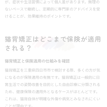
が、症状や生活習慣によって個人差があります。無理の
ないペースで継続し、定期的に専門家のアドバイスを受
けることが、効果維持のポイントです。
猫背矯正はどこまで保険が適用
される？
猫背矯正と保険適用の仕組みを確認
猫背矯正を三重県四日市市で検討する際、多くの方が気
になるのが保険適用の有無です。猫背矯正は一般的に日
常生活での姿勢改善を目的とした自由診療に分類される
ため、健康保険の適用外となるケースがほとんどです。
これは、猫背自体が明確な外傷や病気とみなされにくい
ことが理由です。