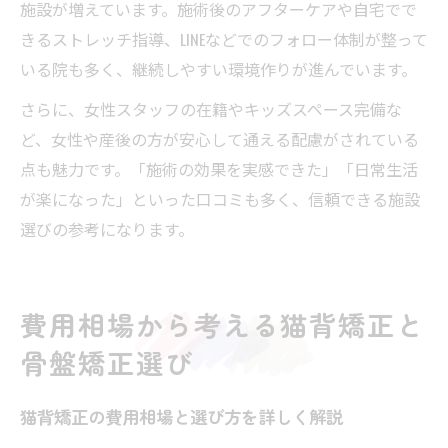
施設が増えています。施術後のアフターケアや自宅でで
きるストレッチ指導、LINEなどでのフォロー体制が整って
いる院も多く、継続しやすい環境作りが進んでいます。
さらに、女性スタッフの在籍やキッズスペース完備な
ど、女性や産後の方が安心して通える配慮がされている
点も魅力です。「施術の効果を実感できた」「日常生活
が楽になった」といった口コミも多く、信頼できる施設
選びの参考になります。
費用相場から考える猫背矯正と
骨盤矯正選び
猫背矯正の費用相場と選び方を詳しく解説