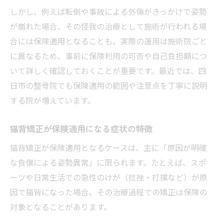
しかし、例えば転倒や事故による外傷がきっかけで姿勢
が崩れた場合、その怪我の治療として施術が行われる場
合には保険適用となることも。実際の運用は施術院ごと
に異なるため、事前に保険利用の可否や自己負担額につ
いて詳しく確認しておくことが重要です。最近では、四
日市の整骨院でも保険適用の範囲や注意点を丁寧に説明
する院が増えています。
猫背矯正が保険適用になる症状の特徴
猫背矯正が保険適用となるケースは、主に「原因が明確
な負傷による姿勢異常」に限られます。たとえば、スポ
ーツや日常生活での急性のけが（捻挫・打撲など）が原
因で猫背になった場合、その治療過程での矯正は保険の
対象となることがあります。