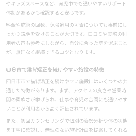
やキッズスペースなど、育児中でも通いやすいサポート
体制があるかも確認すると安心です。
料金や施術の回数、保険適用の可否についても事前にし
っかり説明を受けることが大切です。口コミや実際の利
用者の声も参考にしながら、自分に合った院を選ぶこと
が、無理なく継続できるコツとなります。
四日市で猫背矯正を続けやすい施設の特徴
四日市市で猫背矯正を続けやすい施設にはいくつかの共
通した特徴があります。まず、アクセスの良さや営業時
間の柔軟さが挙げられ、仕事や育児の合間にも通いやす
いことが利用者から高く評価されています。
また、初回カウンセリングで個別の姿勢分析や体の状態
を丁寧に確認し、無理のない施術計画を提案してくれる