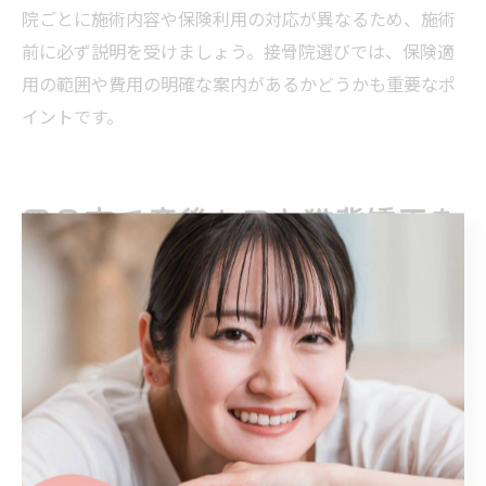
院ごとに施術内容や保険利用の対応が異なるため、施術
前に必ず説明を受けましょう。接骨院選びでは、保険適
用の範囲や費用の明確な案内があるかどうかも重要なポ
イントです。
四日市で産後ケアと猫背矯正を
両立する秘訣
産後ケアと猫背矯正を組み合わせるメリット
産後は骨盤のゆがみや筋力の低下が起こりやすく、猫背
の姿勢が定着しやすい時期です。猫背矯正と産後ケアを
同時に行うことで、骨盤まわりの安定と正しい姿勢の維
持が期待できます。特に四日市市では、産後の女性を対