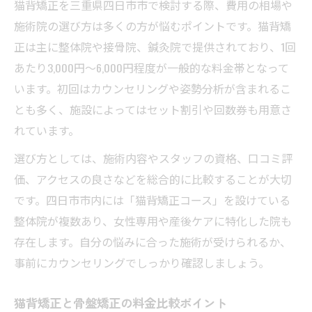
猫背矯正を三重県四日市市で検討する際、費用の相場や
施術院の選び方は多くの方が悩むポイントです。猫背矯
正は主に整体院や接骨院、鍼灸院で提供されており、1回
あたり3,000円〜6,000円程度が一般的な料金帯となって
います。初回はカウンセリングや姿勢分析が含まれるこ
とも多く、施設によってはセット割引や回数券も用意さ
れています。
選び方としては、施術内容やスタッフの資格、口コミ評
価、アクセスの良さなどを総合的に比較することが大切
です。四日市市内には「猫背矯正コース」を設けている
整体院が複数あり、女性専用や産後ケアに特化した院も
存在します。自分の悩みに合った施術が受けられるか、
事前にカウンセリングでしっかり確認しましょう。
猫背矯正と骨盤矯正の料金比較ポイント