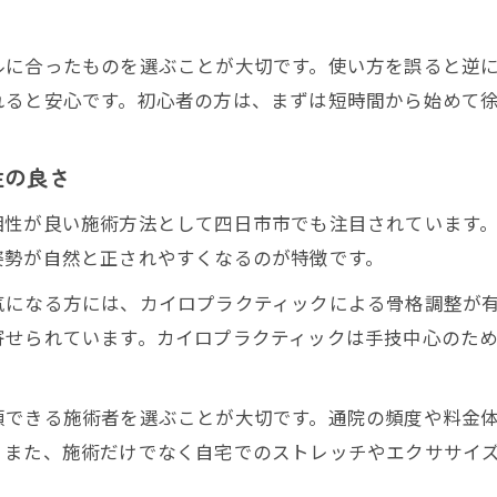
巻き肩対策がダイエットに役立つ理由
整体院レビューに学ぶ効果的な姿勢矯正法
ルに合ったものを選ぶことが大切です。使い方を誤ると逆
れると安心です。初心者の方は、まずは短時間から始めて
性の良さ
相性が良い施術方法として四日市市でも注目されています
姿勢が自然と正されやすくなるのが特徴です。
気になる方には、カイロプラクティックによる骨格調整が
寄せられています。カイロプラクティックは手技中心のた
頼できる施術者を選ぶことが大切です。通院の頻度や料金
。また、施術だけでなく自宅でのストレッチやエクササイ