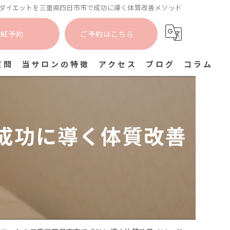
ダイエットを三重県四日市市で成功に導く体質改善メソッド
INE予約
ご予約はこちら
質問
当サロンの特徴
アクセス
ブログ
コラム
カイロプラクティック
姿勢矯正
成功に導く体質改善
猫背矯正
肩こり
骨盤矯正