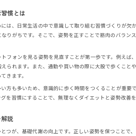
猫背矯正の効果的なセルフケア方法紹介
活習慣とは
カイロプラクティックによる猫背改善の利点
めには、日常生活の中で意識して取り組む習慣づくりが欠
四日市で評判の姿勢矯正サロン選びのコツ
になりがちです。そこで、姿勢を正すことで筋肉のバラン
骨盤を整えて痩せやすい体質を手に入れる秘訣
骨盤姿勢矯正で基礎代謝が上がるメカニズム
ートフォンを見る姿勢を見直すことが第一歩です。例えば
骨盤を整えると痩せるは本当か徹底解説
鍛えられます。また、通勤や買い物の際に大股で歩くこと
姿勢矯正とダイエットに役立つ骨盤ストレッチ
ってきます。
四日市のカイロプラクティック施術の特徴
多い方も多いため、意識的に歩く時間をつくることが重要
骨盤ケアグッズの賢い使い方で効果アップ
ングを習慣にすることで、無理なくダイエットと姿勢改善
姿勢矯正が三重県四日市市で注目されるワケ
四日市で姿勢矯正が選ばれる理由と背景
を解説
女性に人気の姿勢矯正のメリットを紹介
ひとつが、基礎代謝の向上です。正しい姿勢を保つことで