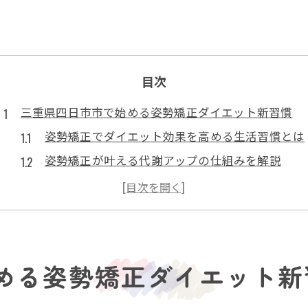
目次
三重県四日市市で始める姿勢矯正ダイエット新習慣
姿勢矯正でダイエット効果を高める生活習慣とは
姿勢矯正が叶える代謝アップの仕組みを解説
四日市で注目の姿勢矯正グッズと活用法
カイロプラクティックと姿勢矯正の相性の良さ
巻き肩を改善しやすい姿勢矯正のポイント
猫背改善がダイエット成功へ導く理由を解説
める姿勢矯正ダイエット新
猫背とダイエット失敗の意外な関係性とは
姿勢矯正で猫背を直すと痩せやすい理由