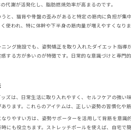
カイロプラクティック四日市の効果的な活用法
体の代謝が活発化し、脂肪燃焼効率が高まるのです。
口コミ評価が高い姿勢矯正サロンの特徴
いうと、猫背や骨盤の歪みがあると特定の筋肉に負担が集
姿勢矯正がダイエットに役立つ最新トレンド
よく使われ、特に体幹や下半身の筋肉量が増えやすくなり
毎日に取り入れやすい姿勢矯正のポイント集
姿勢矯正を日常習慣化するためのコツ
ーニング施設でも、姿勢矯正を取り入れたダイエット指導
簡単にできる巻き肩や猫背のセルフ矯正術
実感する方が多いのが特徴です。日常的な意識づけと専門
姿勢矯正グッズで快適に続けるポイント
自宅で始める姿勢矯正ストレッチの方法
ご予約はこちら
ご予約はこちら
デスクワーク女性向け姿勢矯正の工夫
法
姿勢改善とダイエットの相乗効果が実感できる方法
グッズは、日常生活に取り入れやすく、セルフケアの強い
姿勢矯正が生むダイエット効果の体験談
があります。これらのアイテムは、正しい姿勢の習慣化や
カイロプラクティックと運動の組み合わせ術
になりやすい方は、姿勢サポーターを活用して背筋を意識
姿勢矯正で基礎代謝を高める習慣とは
行時にも役立ちます。ストレッチポールを使えば、自宅で