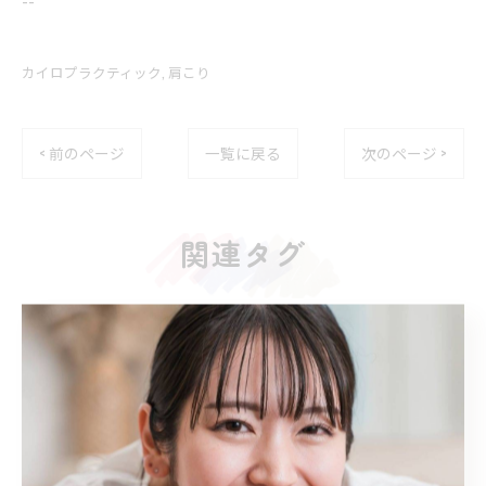
カイロプラクティック
肩こり
< 前のページ
一覧に戻る
次のページ >
関連タグ
#肩こり
#頭痛
#首こり
カテゴリー
Categories