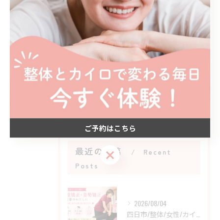
全てのカテゴリー
カイロプラクティック
姿勢矯正
猫背矯正
肩こり
骨盤矯正
ご予約はこちら
最近の投稿
Recent
ご予約はこちら
Posts
2026/08/04
四日市/整体/女性/カイロ