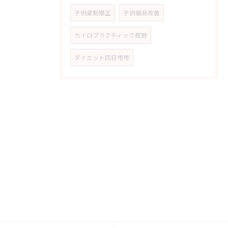
子供姿勢矯正
子供猫背改善
カイロプラクティック菰野
ダイエット四日市市