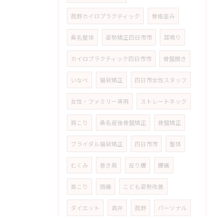
菰野カイロプラクティック
骨格歪み
桑名整体
姿勢矯正四日市市
耳鳴り
カイロプラクティック四日市市
骨盤開き
いなべ
猫背矯正
四日市女性スタッフ
女性・ファミリー専用
ストレートネック
肩こり
桑名産後骨盤矯正
骨盤矯正
ブライダル猫背矯正
四日市市
整体
むくみ
巻き肩
反り腰
腰痛
首こり
頭痛
こども姿勢改善
ダイエット
員弁
菰野
パーソナル