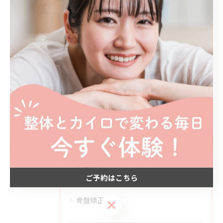
#頭痛
#整体
#首こり
カテゴリー
Categories
全てのカテゴリー
カイロプラクティック
姿勢矯正
猫背矯正
ご予約はこちら
肩こり
骨盤矯正
ご予約はこちら