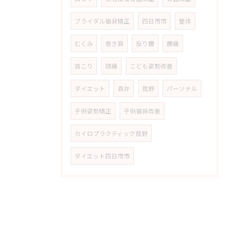
ブライダル猫背矯正
四日市市
整体
むくみ
巻き肩
反り腰
腰痛
首こり
頭痛
こども姿勢改善
ダイエット
員弁
菰野
パーソナル
子供姿勢矯正
子供猫背改善
カイロプラクティック菰野
ダイエット四日市市