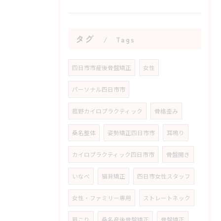
タグ
Tags
四日市市産後骨盤矯正
女性
パーソナル四日市市
菰野カイロプラクティック
骨格歪み
桑名整体
姿勢矯正四日市市
耳鳴り
カイロプラクティック四日市市
骨盤開き
いなべ
猫背矯正
四日市女性スタッフ
女性・ファミリー専用
ストレートネック
肩こり
桑名産後骨盤矯正
骨盤矯正